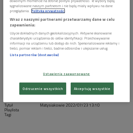
1 plik
dowolnym momencie na stronie polityki prywatności. Te wybory będą
AUDIO
sygnalizowane naszym partnerom i nie będą miały wpływu na dane


przeglądania.
Polityka prywatności
26'43
Wraz z naszymi partnerami przetwarzamy dane w celu
Matysiakowie 23 lipca godz. 13:10
zapewnienia:
Użycie dokładnych danych geolokalizacyjnych. Aktywne skanowanie
charakterystyki urządzenia do celów identyfikacji. Przechowywanie
informacji na urządzeniu lub dostęp do nich. Spersonalizowane reklamy i
treści, pomiar reklam i treści, badnie odbiorców i ulepszanie usług.
Lista partnerów (dostawców)
Ustawienia zaawansowane
Odrzucenie wszystkich
Akceptuję wszystkie
Tytuł
Matysiakowie
2022/07/23
13:10
Playlista
Tagi