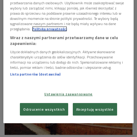
się naszym sprawom, cieszą się i smucą razem z
przetwarzania danych osobowych. Użytkownik może zaakceptować swoje
wybory lub zarządzać nimi, klikając poniżej, jak również skorzystać z
nami. Rozniecają w nas iskierkę nadziei na lepsze
prawa do sprzeciwu na podstawie prawnie uzasadnionego interesu lub w
jutro i mówią o tym, jak żyć dobrze, godnie i uczciwie.
dowolnym momencie na stronie polityki prywatności. Te wybory będą
Odcinek 3437.
sygnalizowane naszym partnerom i nie będą miały wpływu na dane
przeglądania.
Polityka prywatności
Wraz z naszymi partnerami przetwarzamy dane w celu
1 plik
AUDIO
zapewnienia:


26'46
Użycie dokładnych danych geolokalizacyjnych. Aktywne skanowanie
charakterystyki urządzenia do celów identyfikacji. Przechowywanie
Matysiakowie 11 marca godz. 13:14
informacji na urządzeniu lub dostęp do nich. Spersonalizowane reklamy i
treści, pomiar reklam i treści, badnie odbiorców i ulepszanie usług.
Lista partnerów (dostawców)
Ustawienia zaawansowane
Odrzucenie wszystkich
Akceptuję wszystkie