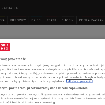
 RADIA SA
RKA
KIEROWCY
DZIECI
TEATR
CHOPIN
PR DLA ZAGRAN

ie - odcinek 3443
Twoją prywatność
artnerzy przechowujemy lub uzyskujemy dostęp do informacji na urządzeniu, takich jak
ory w plikach cookie w celu przetwarzania danych osobowych. Użytkownik może zaakcep
w naszych domach, przypatrują się naszym sprawom,
arządzać nimi, klikając poniżej, jak również skorzystać z prawa do sprzeciwu na podsta
zem z nami. Rozniecają w nas iskierkę nadziei na lepsze
go interesu lub w dowolnym momencie na stronie polityki prywatności. Te wybory będą 
jak żyć dobrze, godnie i uczciwie. Odcinek 3443.
nerom i nie będą miały wpływu na dane przeglądania.
Polityka prywatności
szymi partnerami przetwarzamy dane w celu zapewnienia:
dnych danych geolokalizacyjnych. Aktywne skanowanie charakterystyki urządzenia do ce
i. Przechowywanie informacji na urządzeniu lub dostęp do nich. Spersonalizowane reklamy 
m i treści, badnie odbiorców i ulepszanie usług.