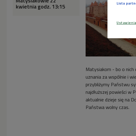
Matysiakowie 22
Lista part
kwietnia godz. 13:15
Ustawieni
Matysiakom - bo o nich
uznania za wspólnie i wi
przybliżymy Państwu syl
najdłuższej powieści w 
aktualnie dzieje się na 
Państwa wolny czas.