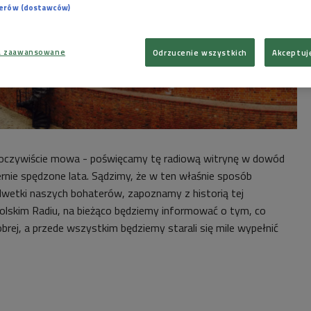
nerów (dostawców)
a zaawansowane
Odrzucenie wszystkich
Akceptuj
 oczywiście mowa - poświęcamy tę radiową witrynę w dowód
ernie spędzone lata. Sądzimy, że w ten właśnie sposób
wetki naszych bohaterów, zapoznamy z historią tej
Polskim Radiu, na bieżąco będziemy informować o tym, co
Dobrej, a przede wszystkim będziemy starali się mile wypełnić