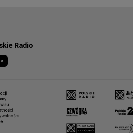
lskie Radio
re
ocji
amy
rwisu
atności
ywatności
we