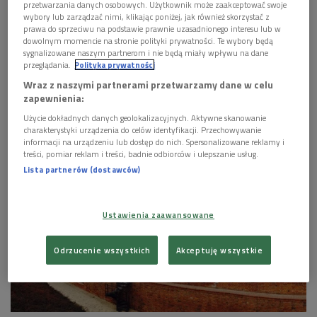
przetwarzania danych osobowych. Użytkownik może zaakceptować swoje
się naszym sprawom, cieszą się i smucą razem z
wybory lub zarządzać nimi, klikając poniżej, jak również skorzystać z
nami. Rozniecają w nas iskierkę nadziei na lepsze
prawa do sprzeciwu na podstawie prawnie uzasadnionego interesu lub w
jutro i mówią o tym, jak żyć dobrze, godnie i uczciwie.
dowolnym momencie na stronie polityki prywatności. Te wybory będą
sygnalizowane naszym partnerom i nie będą miały wpływu na dane
Odcinek 3446.
przeglądania.
Polityka prywatności
Wraz z naszymi partnerami przetwarzamy dane w celu
1 plik
AUDIO
zapewnienia:


Użycie dokładnych danych geolokalizacyjnych. Aktywne skanowanie
23'23
charakterystyki urządzenia do celów identyfikacji. Przechowywanie
informacji na urządzeniu lub dostęp do nich. Spersonalizowane reklamy i
Matysiakowie 13 maja godz. 13:14
treści, pomiar reklam i treści, badnie odbiorców i ulepszanie usług.
Lista partnerów (dostawców)
Ustawienia zaawansowane
Odrzucenie wszystkich
Akceptuję wszystkie