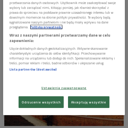
się naszym sprawom, cieszą się i smucą razem z
przetwarzania danych osobowych. Użytkownik może zaakceptować swoje
wybory lub zarządzać nimi, klikając poniżej, jak również skorzystać z
nami. Rozniecają w nas iskierkę nadziei na lepsze
prawa do sprzeciwu na podstawie prawnie uzasadnionego interesu lub w
jutro i mówią o tym, jak żyć dobrze, godnie i uczciwie.
dowolnym momencie na stronie polityki prywatności. Te wybory będą
Odcinek 3512.
sygnalizowane naszym partnerom i nie będą miały wpływu na dane
przeglądania.
Polityka prywatności
Wraz z naszymi partnerami przetwarzamy dane w celu
1 plik
AUDIO
zapewnienia:


27'34
Użycie dokładnych danych geolokalizacyjnych. Aktywne skanowanie
charakterystyki urządzenia do celów identyfikacji. Przechowywanie
Matysiakowie 24 sierpnia godz. 13:16
informacji na urządzeniu lub dostęp do nich. Spersonalizowane reklamy i
treści, pomiar reklam i treści, badnie odbiorców i ulepszanie usług.
Lista partnerów (dostawców)
Ustawienia zaawansowane
Odrzucenie wszystkich
Akceptuję wszystkie