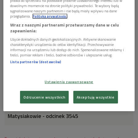
prawa do sprzeciwu na podstawie prawnie uzasadnionego interesu lub w
pracach. Przychodzi z pewną propozycją dla pana
dowolnym momencie na stronie polityki prywatności. Te wybory będą
Edka. Ten jednak nie jest w stanie przystać na
sygnalizowane naszym partnerom i nie będą miały wpływu na dane
specyficzną prośbę Malinowskiej. Jakby tego było
przeglądania.
Polityka prywatności
mało, w wózkarni pojawia się Tomek Piekarski. On
Wraz z naszymi partnerami przetwarzamy dane w celu
również ma pewną propozycję dla pana Edka.
zapewnienia:
Zaniepokojona Kasia szuka męża, a Krysia potrzebuje
Użycie dokładnych danych geolokalizacyjnych. Aktywne skanowanie
bratniej duszy, żeby się wygadać. Autor: Rafał
charakterystyki urządzenia do celów identyfikacji. Przechowywanie
Wojasiński. Reżyseria: Waldemar Modestowicz.
informacji na urządzeniu lub dostęp do nich. Spersonalizowane reklamy i
Reżyseria dźwięku: Maciej Kubera. Kierownictwo
treści, pomiar reklam i treści, badnie odbiorców i ulepszanie usług.
produkcji: Teresa Skoczylas. Obsada: Barbara
Lista partnerów (dostawców)
Zielińska, Marek Siudym, Agnieszka Migalska,
Aleksandra Kowalicka, Tomasz Marzecki
Ustawienia zaawansowane
1 plik
AUDIO
Odrzucenie wszystkich
Akceptuję wszystkie


24'33
Matysiakowie - odcinek 3545