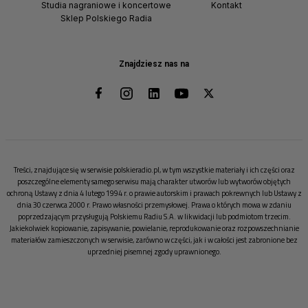
Studia nagraniowe i koncertowe
Kontakt
Sklep Polskiego Radia
Znajdziesz nas na
Treści, znajdujące się w serwisie polskieradio.pl, w tym wszystkie materiały i ich części oraz
poszczególne elementy samego serwisu mają charakter utworów lub wytworów objętych
ochroną Ustawy z dnia 4 lutego 1994 r. o prawie autorskim i prawach pokrewnych lub Ustawy z
dnia 30 czerwca 2000 r. Prawo własności przemysłowej. Prawa o których mowa w zdaniu
poprzedzającym przysługują Polskiemu Radiu S.A. w likwidacji lub podmiotom trzecim.
Jakiekolwiek kopiowanie, zapisywanie, powielanie, reprodukowanie oraz rozpowszechnianie
materiałów zamieszczonych w serwisie, zarówno w części, jak i w całości jest zabronione bez
uprzedniej pisemnej zgody uprawnionego.