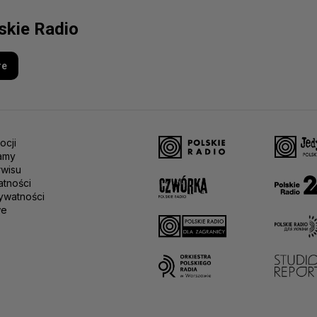
lskie Radio
re
ocji
amy
rwisu
atności
ywatności
we