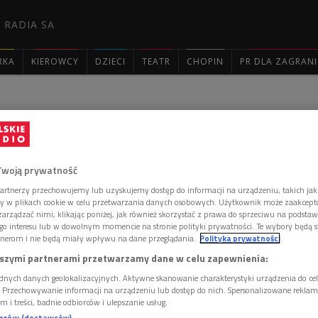
 RADIA SA
RKA
KIEROWCY
DZIECI
TEATR
CHOPIN
PR DLA ZAGRAN

ie - odcinek 3568
Twoją prywatność
artnerzy przechowujemy lub uzyskujemy dostęp do informacji na urządzeniu, takich jak
n. Chce poruszyć serca sąsiadów i zorganizować
ory w plikach cookie w celu przetwarzania danych osobowych. Użytkownik może zaakcep
 dla Wasyla, męża Oksany, który ucierpiał w wojnie.
arządzać nimi, klikając poniżej, jak również skorzystać z prawa do sprzeciwu na podsta
skiego, przy okazji oddaje zaległy czynsz i płaci z
go interesu lub w dowolnym momencie na stronie polityki prywatności. Te wybory będą 
ony, postanawia zrealizować swój tajemniczy pomysł.
nerom i nie będą miały wpływu na dane przeglądania.
Polityka prywatności
iechętna, wpuszcza Edka i dzieli się osobistą
szymi partnerami przetwarzamy dane w celu zapewnienia:
ostanawia zostać konferansjerem i wykonawcą
dnych danych geolokalizacyjnych. Aktywne skanowanie charakterystyki urządzenia do ce
anowanego koncertu, a Lola ma zadbać o rozgłos
i. Przechowywanie informacji na urządzeniu lub dostęp do nich. Spersonalizowane reklamy 
h społecznościowych. Autor: Marta Rebzda.
m i treści, badnie odbiorców i ulepszanie usług.
nerów (dostawców)