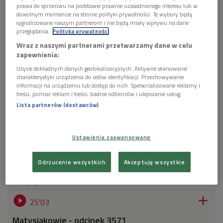
ani chwili wytchnienia. Do tego w domu wciąż
prawa do sprzeciwu na podstawie prawnie uzasadnionego interesu lub w
przebywa niespodziewany sublokator - Feliks Burak,
dowolnym momencie na stronie polityki prywatności. Te wybory będą
sygnalizowane naszym partnerom i nie będą miały wpływu na dane
który zamiast pomóc, niechcący staje się przyczyną
przeglądania.
Polityka prywatności
poważnego kryzysu małżeńskiego. Przez niego Rysia
Wraz z naszymi partnerami przetwarzamy dane w celu
wyprowadza się, a Lusia i Piotrek stają przed
zapewnienia:
trudnym zadaniem: przekonać wuja, że musi coś
zmienić, zanim straci wszystko. Czy Kostek wybierze
Użycie dokładnych danych geolokalizacyjnych. Aktywne skanowanie
charakterystyki urządzenia do celów identyfikacji. Przechowywanie
lojalność wobec przyjaciela sprzed lat, czy miłość
informacji na urządzeniu lub dostęp do nich. Spersonalizowane reklamy i
świeżo poślubionej żony? I czy Feliks naprawdę nie
treści, pomiar reklam i treści, badnie odbiorców i ulepszanie usług.
ma już nic do stracenia? Autor: Cezary Łazarewicz.
Lista partnerów (dostawców)
Reżyseria: Waldemar Modestowicz. Reżyseria
dźwięku: Maciej Kubera. Kierownictwo produkcji:
Teresa Skoczylas. Obsada: Zdzisław Wardejn, Paweł
Ustawienia zaawansowane
Wawrzecki, Grzegorz Kwiecień, Katarzyna Tatarak,
Michał Sitarski
Odrzucenie wszystkich
Akceptuję wszystkie
1 plik
AUDIO


25'03
Matysiakowie - odcinek 3571