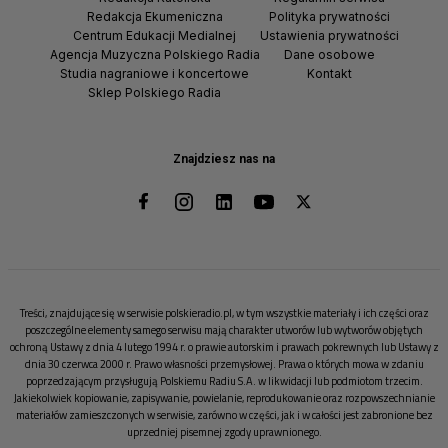
Redakcja Ekumeniczna
Polityka prywatności
Centrum Edukacji Medialnej
Ustawienia prywatności
Agencja Muzyczna Polskiego Radia
Dane osobowe
Studia nagraniowe i koncertowe
Kontakt
Sklep Polskiego Radia
Znajdziesz nas na
Treści, znajdujące się w serwisie polskieradio.pl, w tym wszystkie materiały i ich części oraz
poszczególne elementy samego serwisu mają charakter utworów lub wytworów objętych
ochroną Ustawy z dnia 4 lutego 1994 r. o prawie autorskim i prawach pokrewnych lub Ustawy z
dnia 30 czerwca 2000 r. Prawo własności przemysłowej. Prawa o których mowa w zdaniu
poprzedzającym przysługują Polskiemu Radiu S.A. w likwidacji lub podmiotom trzecim.
Jakiekolwiek kopiowanie, zapisywanie, powielanie, reprodukowanie oraz rozpowszechnianie
materiałów zamieszczonych w serwisie, zarówno w części, jak i w całości jest zabronione bez
uprzedniej pisemnej zgody uprawnionego.