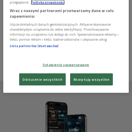
przeglądania.
Polityka prywatności
Wraz z naszymi partnerami przetwarzamy dane w celu
zapewnienia:
Autor scenariusza:
Janusz Adam Dziewiątkowski
Użycie dokładnych danych geolokalizacyjnych. Aktywne skanowanie
"Wakacje na działce"
charakterystyki urządzenia do celów identyfikacji. Przechowywanie
informacji na urządzeniu lub dostęp do nich. Spersonalizowane reklamy i
treści, pomiar reklam i treści, badnie odbiorców i ulepszanie usług.
Ten artykuł nie ma jeszcze komentarzy, możesz być pierwszy!
Lista partnerów (dostawców)
ZALOGUJ SIĘ
ABY DODAĆ KOMENTARZ
Ustawienia zaawansowane
Odrzucenie wszystkich
Akceptuję wszystkie