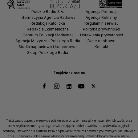
Polskie Radio S.A.
Agencja Promocji
Informacyjna Agencja Radiowa
Agencja Reklamy
Redakcja Katolicka
Regulamin serwisu
Redakcja Ekumeniczna
Polityka prywatności
Centrum Edukacji Medialnej
Ustawienia prywatności
Agencja Muzyczna Polskiego Radia
Dane osobowe
Studia nagraniowe i koncertowe
Kontakt
Sklep Polskiego Radia
Znajdziesz nas na
Treści, znajdujące się w serwisie polskieradio.pl, w tym wszystkie materiały i ich części oraz
poszczególne elementy samego serwisu mają charakter utworów lub wytworów objętych
ochroną Ustawy z dnia 4 lutego 1994 r. o prawie autorskim i prawach pokrewnych lub Ustawy z
dnia 30 czerwca 2000 r. Prawo własności przemysłowej. Prawa o których mowa w zdaniu