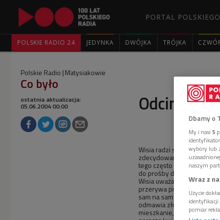
PORTAL POLSKIEGO
POLSKIE RADIO 24
JEDYNKA
DWÓJKA
TRÓJKA
CZWÓ
Polskie Radio
Matysiakowie
Co było
Odcinek nr
ostatnia aktualizacja:
05.06.2004 00:00
Dbamy o 
My i nasi
5
p
identyfikat
Wisia radzi się Stacha w s
wybory lub z
zdecydowanie nie popiera p
uzasadnione
tego często ostatnio zagląd
naszym part
do prośby dozorcy. Małżon
Wraz z na
Wisia uważa, że Polacy są 
przerywa przyjście dozorcy
Użycie dokła
sam na sam z dozorcą. Wisia
identyfikacj
odmawia złożenia podpisu 
pomiar rekla
mieszkanie, w którym za chw