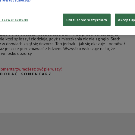
ymały Dorota i Kasia. Trwa bowiem święto szkoły, na którym nie
nerów (dostawców)
ch, nauczycieli, rodziców i uczniów. Justyna relacjonuje przebieg
ole i zaprasza ciocię i wujka na szkolną wystawę rysunków i fotografii
skie drzewa. Stach pyta Justynę o Romka, który w tym roku zdał
ie wybiera się jednak na studia, bo sprzeciwia się temu jego ojciec. Kasia
a zaawansowane
Odrzucenie wszystkich
Akceptuj
 Zygmunta. Krewny ze wsi dziękuje za opiekę podczas pobytu żony w
iału w wyborach 13 czerwca. Nieoczekiwanie pojawia się Danka, która
zuje się, że podczas nieobecności Danki ktoś próbował okraść jej
 ktoś spłoszył złodzieja, gdyż z mieszkania nic nie zginęło. Stach
w drzwiach zajął się dozorca. Ten jednak - jak się okazuje - odmówił
az jeszcze porozmawiać z Edziem. Wszystko wskazuje na to, że
 wniosku dozorcy.
 komentarzy, możesz być pierwszy!
 DODAĆ KOMENTARZ