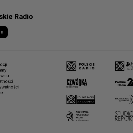
lskie Radio
re
ocji
amy
rwisu
atności
ywatności
we