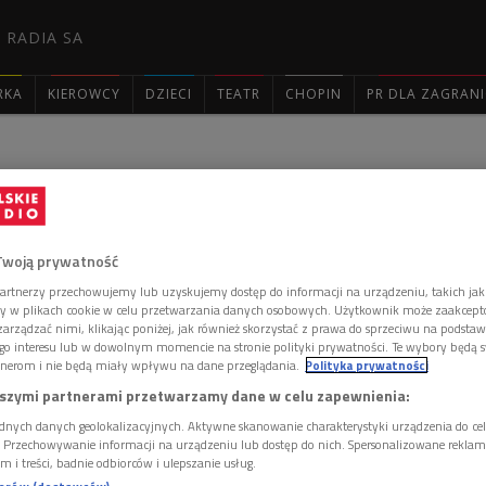
 RADIA SA
RKA
KIEROWCY
DZIECI
TEATR
CHOPIN
PR DLA ZAGRAN

: 2470
Twoją prywatność
artnerzy przechowujemy lub uzyskujemy dostęp do informacji na urządzeniu, takich jak
ory w plikach cookie w celu przetwarzania danych osobowych. Użytkownik może zaakcep
prawie podpisu pod wnioskiem dozorcy na broń. Matysiak
arządzać nimi, klikając poniżej, jak również skorzystać z prawa do sprzeciwu na podsta
omysłu Edzia, twierdząc, że jest to człowiek nieodpowiedzialny, a do
go interesu lub w dowolnym momencie na stronie polityki prywatności. Te wybory będą 
a do kieliszka. Wisia skłonna jest jednak pozytywnie ustosunkować się
nerom i nie będą miały wpływu na dane przeglądania.
Polityka prywatności
kowie poruszają także temat wyborów do Parlamentu Europejskiego.
szymi partnerami przetwarzamy dane w celu zapewnienia:
niedoinformowani i nie są zdecydowani, na kogo oddać głos. Rozmowę
. Stach, pod pretekstem wykonania pilnego telefonu, zostawia żonę
dnych danych geolokalizacyjnych. Aktywne skanowanie charakterystyki urządzenia do ce
 czuje się zakłopotana, bo nie wie, jaką podjąć decyzję. Ostatecznie
i. Przechowywanie informacji na urządzeniu lub dostęp do nich. Spersonalizowane reklamy 
pod wnioskiem dozorcy. Urażony sąsiad pośpiesznie opuszcza
m i treści, badnie odbiorców i ulepszanie usług.
ilę pojawiają się Kasia z Justyną. Obie przynoszą ze szkoły pełne