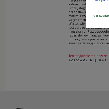
naręcza kwiatów, które otrz
Lista part
zabrakło władz samorządowy
uroczystego spotkania w szk
przedstawiających powiślań
maturę. Przyjaciel Justyny n
Ustawieni
wręcza mamie list od wujka
Warszawie i zachęca do udz
jest bardzo poruszona. Oka
mieszkanie. Prawdopodobnie
radzi, aby wymianą zamków 
pomocy. Wisia postanawia r
zmieniła decyzję w sprawie
Ten artykuł nie ma jeszcze
ZALOGUJ SIĘ
ABY