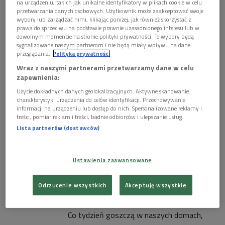
na urządzeniu, takich jak unikalne identyfikatory w plikach cookie w celu
przetwarzania danych osobowych. Użytkownik może zaakceptować swoje
wybory lub zarządzać nimi, klikając poniżej, jak również skorzystać z
1 plik
AUDIO
prawa do sprzeciwu na podstawie prawnie uzasadnionego interesu lub w
dowolnym momencie na stronie polityki prywatności. Te wybory będą


41'10
sygnalizowane naszym partnerom i nie będą miały wpływu na dane
przeglądania.
Polityka prywatności
Matysiakowie 1 października godz. 13:14
Wraz z naszymi partnerami przetwarzamy dane w celu
zapewnienia:
Użycie dokładnych danych geolokalizacyjnych. Aktywne skanowanie
charakterystyki urządzenia do celów identyfikacji. Przechowywanie
informacji na urządzeniu lub dostęp do nich. Spersonalizowane reklamy i
treści, pomiar reklam i treści, badnie odbiorców i ulepszanie usług.
Lista partnerów (dostawców)
Ustawienia zaawansowane
Odrzucenie wszystkich
Akceptuję wszystkie
Matysiakowie 1 października godz. 13:14
Tytuł
01.10.2016
13:14
Co tydzień goszczą w naszych domach,