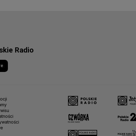
lskie Radio
re
ocji
amy
rwisu
atności
ywatności
we