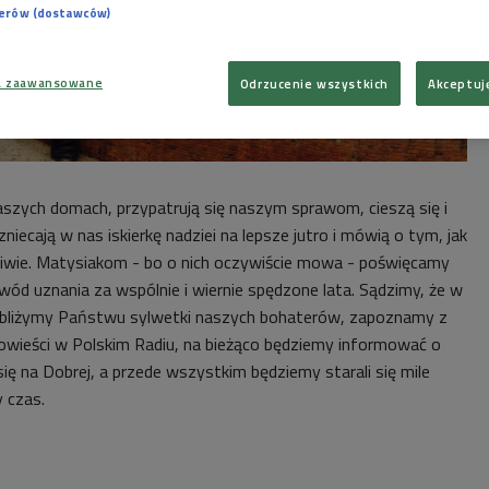
nerów (dostawców)
a zaawansowane
Odrzucenie wszystkich
Akceptuj
szych domach, przypatrują się naszym sprawom, cieszą się i
iecają w nas iskierkę nadziei na lepsze jutro i mówią o tym, jak
zciwie. Matysiakom - bo o nich oczywiście mowa - poświęcamy
wód uznania za wspólnie i wiernie spędzone lata. Sądzimy, że w
ybliżymy Państwu sylwetki naszych bohaterów, zapoznamy z
 powieści w Polskim Radiu, na bieżąco będziemy informować o
 się na Dobrej, a przede wszystkim będziemy starali się mile
 czas.