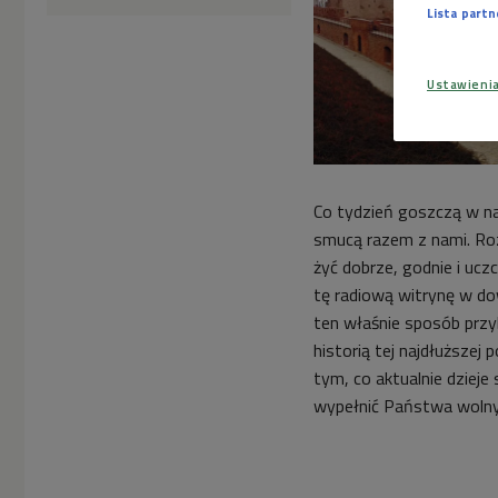
Lista part
Ustawieni
Co tydzień goszczą w na
smucą razem z nami. Rozn
żyć dobrze, godnie i uc
tę radiową witrynę w do
ten właśnie sposób prz
historią tej najdłuższej
tym, co aktualnie dzieje
wypełnić Państwa wolny