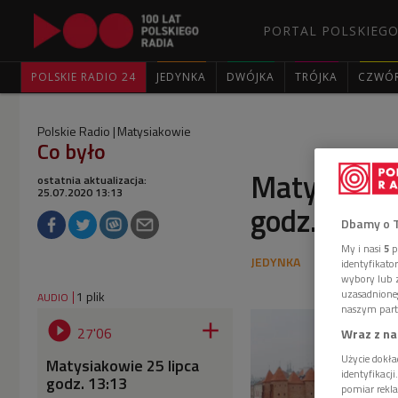
PORTAL POLSKIEGO
POLSKIE RADIO 24
JEDYNKA
DWÓJKA
TRÓJKA
CZWÓ
Polskie Radio
Matysiakowie
Co było
Matysiakowi
ostatnia aktualizacja:
25.07.2020 13:13
godz. 13:13
Dbamy o 
My i nasi
5
p
identyfikat
wybory lub z
uzasadnione
1 plik
AUDIO
naszym part


27'06
Wraz z na
Użycie dokła
Matysiakowie 25 lipca
identyfikacj
godz. 13:13
pomiar rekla