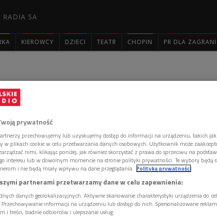
 RADIA SA
RKA
KIEROWCY
DZIECI
TEATR
CHOPIN
PR DLA ZAGRAN

e - odcinek 3304 - 25 lipca
Twoją prywatność
artnerzy przechowujemy lub uzyskujemy dostęp do informacji na urządzeniu, takich jak
ory w plikach cookie w celu przetwarzania danych osobowych. Użytkownik może zaakcep
arządzać nimi, klikając poniżej, jak również skorzystać z prawa do sprzeciwu na podsta
go interesu lub w dowolnym momencie na stronie polityki prywatności. Te wybory będą 
nerom i nie będą miały wpływu na dane przeglądania.
Polityka prywatności
szymi partnerami przetwarzamy dane w celu zapewnienia:
dnych danych geolokalizacyjnych. Aktywne skanowanie charakterystyki urządzenia do ce
i. Przechowywanie informacji na urządzeniu lub dostęp do nich. Spersonalizowane reklamy 
m i treści, badnie odbiorców i ulepszanie usług.