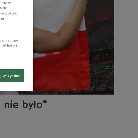
ik może
wa do
e polityki
ane
ia do celów
 reklamy i
ę wszystkie
 nie było"