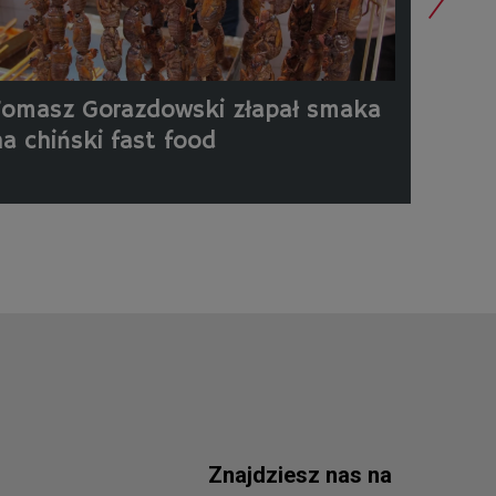
Tomasz Gorazdowski złapał smaka
Pekin
na chiński fast food
Goraz
Znajdziesz nas na