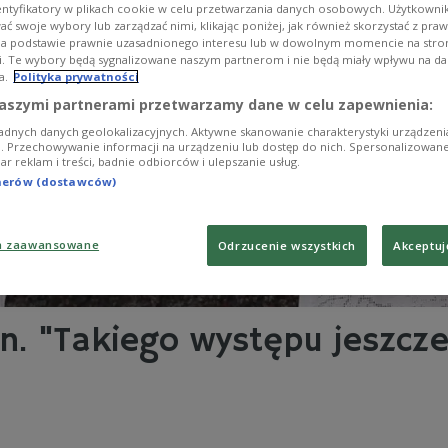
entyfikatory w plikach cookie w celu przetwarzania danych osobowych. Użytkown
ć swoje wybory lub zarządzać nimi, klikając poniżej, jak również skorzystać z pra
na podstawie prawnie uzasadnionego interesu lub w dowolnym momencie na stroni
i. Te wybory będą sygnalizowane naszym partnerom i nie będą miały wpływu na d
a.
Polityka prywatności
aszymi partnerami przetwarzamy dane w celu zapewnienia:
adnych danych geolokalizacyjnych. Aktywne skanowanie charakterystyki urządzen
ji. Przechowywanie informacji na urządzeniu lub dostęp do nich. Spersonalizowane
iar reklam i treści, badnie odbiorców i ulepszanie usług.
tnerów (dostawców)
a zaawansowane
Odrzucenie wszystkich
Akceptuj
in. "Takiego występu jeszcze