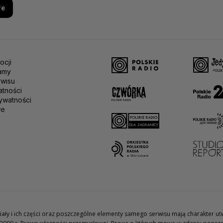
re
ocji
amy
rwisu
atności
ywatności
we
teriały i ich części oraz poszczególne elementy samego serwisu mają charakter 