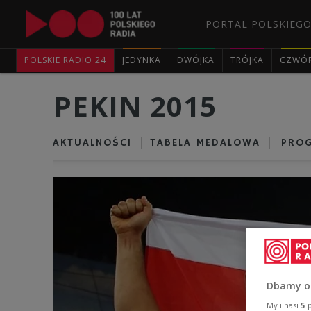
PORTAL POLSKIEGO
POLSKIE RADIO 24
JEDYNKA
DWÓJKA
TRÓJKA
CZWÓ
PEKIN 2015
AKTUALNOŚCI
TABELA MEDALOWA
PRO
Dbamy o
My i nasi
5
p