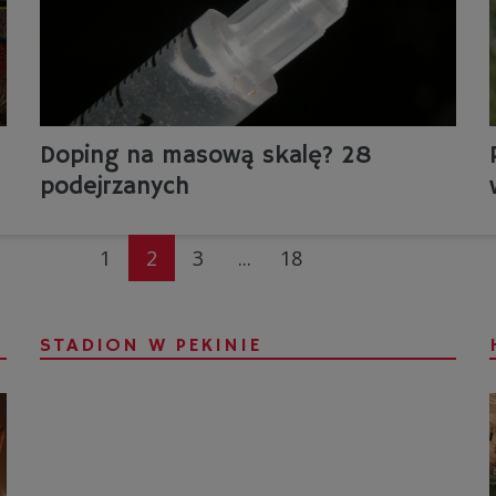
Doping na masową skalę? 28
podejrzanych
1
2
3
...
18
STADION W PEKINIE