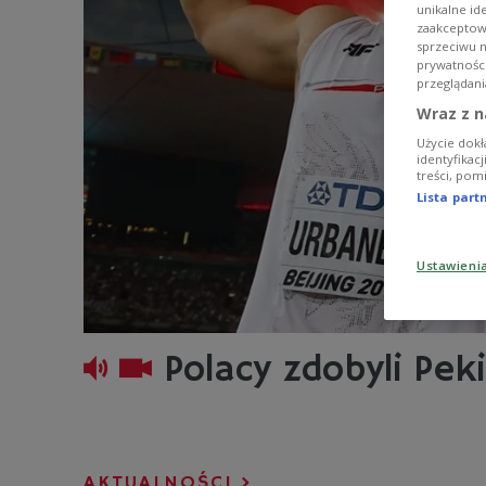
unikalne id
zaakceptowa
sprzeciwu 
prywatnośc
przeglądani
Wraz z n
Użycie dokł
identyfikac
treści, pom
Lista par
Ustawieni
Polacy zdobyli Pek
AKTUALNOŚCI