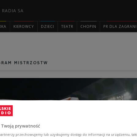
 RADIA SA
RKA
KIEROWCY
DZIECI
TEATR
CHOPIN
PR DLA ZAGRAN

GRAM MISTRZOSTW
 Twoją prywatność
artnerzy przechowujemy lub uzyskujemy dostęp do informacji na urządzeniu, taki