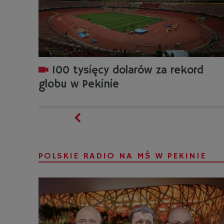
100 tysięcy dolarów za rekord
globu w Pekinie
POLSKIE RADIO NA MŚ W PEKINIE