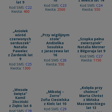
10
z Mielca lat 14
lat 9
Kod SMS:
C23
Kod SMS:
C24
Kod SMS:
C22
Kwota:
2500
Kwota:
550
Kwota:
400
„Aniołek
wśród
„Przy wigilijnym
czerwonych
stole”
„Szopka pełna
serduszek”
Andżelika
zwierzątek”
Natalia
Sosulska
Natalia Metner
Pawelec
z Jaraczewa lat
z Biłgoraja lat 9
z Żardenik lat
16
Kod SMS:
C27
9
Kod SMS:
C26
Kwota:
1150
Kod SMS:
C25
Kwota:
550
Kwota:
1300
„Kolęda przy
„Wesołe
„Mikołaj –
choince”
święta”
Zorro”
Marta Chróst
Kamil
Zofia Ciesielska
z Mińska
Złociński
z Kielc lat 10
Mazowieckiego
z Ziębic lat 6
lat 13
Kod SMS:
C29
Kod SMS:
C28