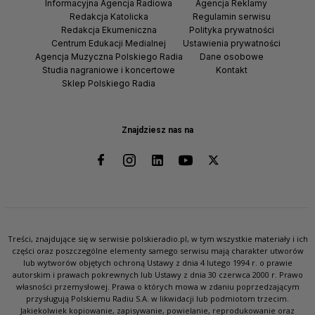
Informacyjna Agencja Radiowa
Agencja Reklamy
Redakcja Katolicka
Regulamin serwisu
Redakcja Ekumeniczna
Polityka prywatności
Centrum Edukacji Medialnej
Ustawienia prywatności
Agencja Muzyczna Polskiego Radia
Dane osobowe
Studia nagraniowe i koncertowe
Kontakt
Sklep Polskiego Radia
Znajdziesz nas na
Treści, znajdujące się w serwisie polskieradio.pl, w tym wszystkie materiały i ich
części oraz poszczególne elementy samego serwisu mają charakter utworów
lub wytworów objętych ochroną Ustawy z dnia 4 lutego 1994 r. o prawie
autorskim i prawach pokrewnych lub Ustawy z dnia 30 czerwca 2000 r. Prawo
własności przemysłowej. Prawa o których mowa w zdaniu poprzedzającym
przysługują Polskiemu Radiu S.A. w likwidacji lub podmiotom trzecim.
Jakiekolwiek kopiowanie, zapisywanie, powielanie, reprodukowanie oraz