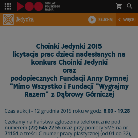
shopping_cart



SŁUCHAJ
WIĘCEJ

.
Choinki Jedynki 2015
licytacja prac dzieci nadesłanych na
konkurs Choinki Jedynki
oraz
podopiecznych Fundacji Anny Dymnej
"Mimo Wszystko i Fundacji "Wygrajmy
Razem" z Dąbrowy Górniczej
Czas aukcji - 12 grudnia 2015 roku w godz.
8.00 - 19.28
Czekamy na Państwa zgłoszenia telefonicznie pod
numerem
(22) 645 22 55
oraz przy pomocy SMS na nr
71151
o treści: C numer pracy plastycznej (od 01 do 32),