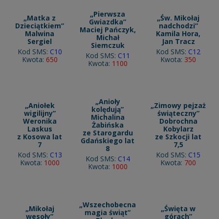
„Pierwsza
„Matka z
„Św. Mikołaj
Gwiazdka”
Dzieciątkiem”
nadchodzi”
Maciej Pańczyk,
Malwina
Kamila Hora,
Michał
Sergiel
Jan Tracz
Siemczuk
Kod SMS:
C10
Kod SMS:
C12
Kod SMS:
C11
Kwota:
650
Kwota:
350
Kwota:
1100
„Anioły
„Aniołek
„Zimowy pejzaż
kolędują”
wigilijny”
świąteczny”
Michalina
Weronika
Dobrochna
Żabińska
Laskus
Kobylarz
ze Starogardu
z Kosowa lat
ze Szkocji lat
Gdańskiego lat
7
7,5
8
Kod SMS:
C13
Kod SMS:
C15
Kod SMS:
C14
Kwota:
1000
Kwota:
700
Kwota:
1000
„Wszechobecna
„Mikołaj
„Święta w
magia świąt”
wesoły”
górach”