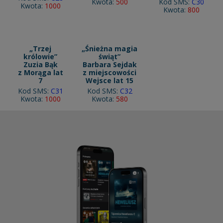
Kwota:
500
Kod SMS:
C30
Kwota:
1000
Kwota:
800
„Trzej
„Śnieżna magia
królowie”
świąt”
Zuzia Bąk
Barbara Sejdak
z Morąga lat
z miejscowości
7
Wejsce lat 15
Kod SMS:
C31
Kod SMS:
C32
Kwota:
1000
Kwota:
580