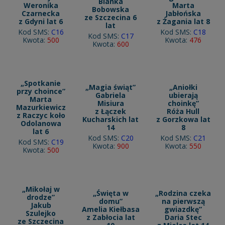
Blanka
Weronika
Marta
Bobowska
Czarnecka
Jabłońska
ze Szczecina 6
z Gdyni lat 6
z Żagania lat 8
lat
Kod SMS:
C16
Kod SMS:
C18
Kod SMS:
C17
Kwota:
500
Kwota:
476
Kwota:
600
„Spotkanie
„Magia świąt”
„Aniołki
przy choince”
Gabriela
ubierają
Marta
Misiura
choinkę”
Mazurkiewicz
z Łączek
Róża Hull
z Raczyc koło
Kucharskich lat
z Gorzkowa lat
Odolanowa
14
8
lat 6
Kod SMS:
C20
Kod SMS:
C21
Kod SMS:
C19
Kwota:
900
Kwota:
550
Kwota:
500
„Mikołaj w
„Święta w
„Rodzina czeka
drodze”
domu”
na pierwszą
Jakub
Amelia Kiełbasa
gwiazdkę”
Szulejko
z Zabłocia lat
Daria Stec
ze Szczecina