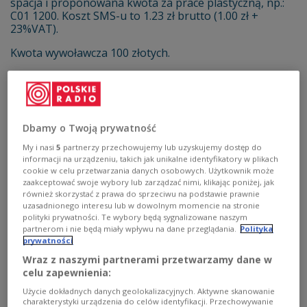
spacja i proponowana kwota za prace plastyczną, np.:
C01 1200. Koszt SMS-u to 1.23 zł brutto (1.00 zł +
23%VAT).
Kwota wywoławcza 100 złotych.
C01-C06
prace z Fundacji Anny Dymnej "Mimo
Wszystko"
C07-C12
prace z Fundacji 'Wygrajmy Razem" z Dąbrowy
Górniczej
C13-C32
obrazki przysłane przez dzieci i młodzież na
Dbamy o Twoją prywatność
konkurs rysunkowy CHOINKI JEDYNKI 2015
My i nasi
5
partnerzy przechowujemy lub uzyskujemy dostęp do
informacji na urządzeniu, takich jak unikalne identyfikatory w plikach
Regulamin licytacji »
cookie w celu przetwarzania danych osobowych. Użytkownik może
zaakceptować swoje wybory lub zarządzać nimi, klikając poniżej, jak
Całkowity dochód z licytacji przekazany zostanie
na
również skorzystać z prawa do sprzeciwu na podstawie prawnie
rzecz
Fundacji Anny Dymnej "Mimo Wszystko"
i
uzasadnionego interesu lub w dowolnym momencie na stronie
Fundacji "Wygrajmy razem" z Dąbrowy Górniczej
.
polityki prywatności. Te wybory będą sygnalizowane naszym
partnerom i nie będą miały wpływu na dane przeglądania.
Polityka
Zebrana kwota:
26356
złotych.
prywatności
Wraz z naszymi partnerami przetwarzamy dane w
celu zapewnienia:
Użycie dokładnych danych geolokalizacyjnych. Aktywne skanowanie
„Choinka”
„Mikołaj”
„Mikołaj cały”
charakterystyki urządzenia do celów identyfikacji. Przechowywanie