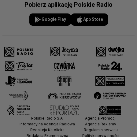
Pobierz aplikację Polskie Radio
Google Play
App Store
Polskie Radio S.A.
Agencja Promocji
Informacyjna Agencja Radiowa
Agencja Reklamy
Redakcja Katolicka
Regulamin serwisu
Redakcja Ekumeniczna
Polityka prywatności