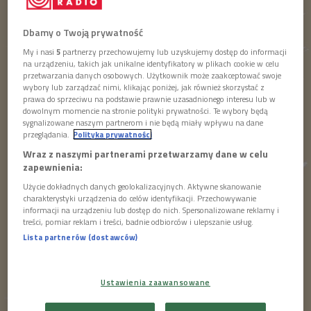
ostatnia aktualizacja:
20.06.2018 08:00
Dbamy o Twoją prywatność
My i nasi
5
partnerzy przechowujemy lub uzyskujemy dostęp do informacji
na urządzeniu, takich jak unikalne identyfikatory w plikach cookie w celu
przetwarzania danych osobowych. Użytkownik może zaakceptować swoje
W Międzynarodowym Dniu Teatru 2018 zajrzeliśmy z
wybory lub zarządzać nimi, klikając poniżej, jak również skorzystać z
kamerą do Teatru Polskiego Radia. Festiwal Dwa
prawa do sprzeciwu na podstawie prawnie uzasadnionego interesu lub w
dowolnym momencie na stronie polityki prywatności. Te wybory będą
Teatry to dobra okazja, by przypomnieć ten
sygnalizowane naszym partnerom i nie będą miały wpływu na dane
niezwykły spacer.
przeglądania.
Polityka prywatności
Wraz z naszymi partnerami przetwarzamy dane w celu
zapewnienia:
Użycie dokładnych danych geolokalizacyjnych. Aktywne skanowanie
charakterystyki urządzenia do celów identyfikacji. Przechowywanie
informacji na urządzeniu lub dostęp do nich. Spersonalizowane reklamy i
treści, pomiar reklam i treści, badnie odbiorców i ulepszanie usług.
Lista partnerów (dostawców)
Ustawienia zaawansowane