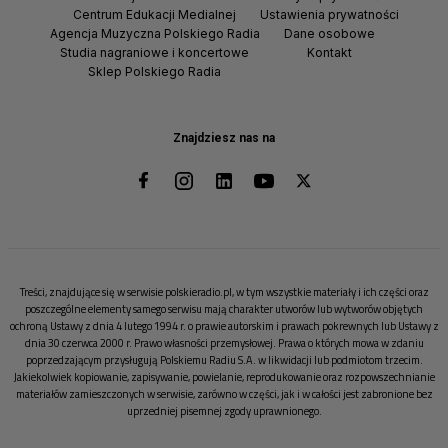
Centrum Edukacji Medialnej
Ustawienia prywatności
Agencja Muzyczna Polskiego Radia
Dane osobowe
Studia nagraniowe i koncertowe
Kontakt
Sklep Polskiego Radia
Znajdziesz nas na
Treści, znajdujące się w serwisie polskieradio.pl, w tym wszystkie materiały i ich części oraz
poszczególne elementy samego serwisu mają charakter utworów lub wytworów objętych
ochroną Ustawy z dnia 4 lutego 1994 r. o prawie autorskim i prawach pokrewnych lub Ustawy z
dnia 30 czerwca 2000 r. Prawo własności przemysłowej. Prawa o których mowa w zdaniu
poprzedzającym przysługują Polskiemu Radiu S.A. w likwidacji lub podmiotom trzecim.
Jakiekolwiek kopiowanie, zapisywanie, powielanie, reprodukowanie oraz rozpowszechnianie
materiałów zamieszczonych w serwisie, zarówno w części, jak i w całości jest zabronione bez
uprzedniej pisemnej zgody uprawnionego.