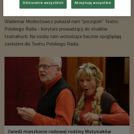
Odrzucenie wszystkich
Akceptuję wszystkie
Widownia teatralna (zdjęcie ilustracyjne)
Foto: Pixabay/gmshtwjl
Waldemar Modestowicz pokazał nam "początek" Teatru
Polskiego Radia - korytarz prowadzący do studiów
teatralnych. Na osoby tam wchodzące bacznie spoglądają
zasłużeni dla Teatru Polskiego Radia.
Zwiedź mieszkanie radiowej rodziny Matysiaków