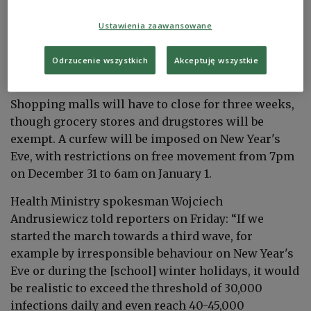
Thursday announced a new set of
restrictions
from
Ustawienia zaawansowane
December 28 to January 17 as the authorities battle
an epidemic that has claimed over 24,000 lives in
Odrzucenie wszystkich
Akceptuję wszystkie
Poland.
Shopping malls will have to close for three weeks,
though grocery stores and drugstores will be
exempt.
A curfew will be imposed on New Year's
Eve, with restrictions on free movement from 7pm
on December 31 to 6am on January 1.
Health Ministry spokesman Wojciech
Andrusiewicz told reporters on Friday: “If we
started the march towards a third wave, for
example by irresponsible behaviour on New Year's
Eve or during the [school] winter holidays, it would
be realistic to exceed the threshold of 30,000
infections daily and even reach 40-45,000