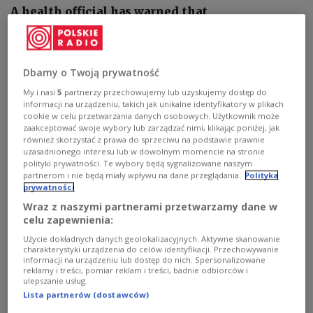
A health official has warned that
“irresponsible” behaviour by Poles could see
new coronavirus infections rocketing to 30,000
a day, with over 1,000 deaths daily.
Dbamy o Twoją prywatność
My i nasi
5
partnerzy przechowujemy lub uzyskujemy dostęp do
informacji na urządzeniu, takich jak unikalne identyfikatory w plikach
cookie w celu przetwarzania danych osobowych. Użytkownik może
zaakceptować swoje wybory lub zarządzać nimi, klikając poniżej, jak
również skorzystać z prawa do sprzeciwu na podstawie prawnie
uzasadnionego interesu lub w dowolnym momencie na stronie
polityki prywatności. Te wybory będą sygnalizowane naszym
partnerom i nie będą miały wpływu na dane przeglądania.
Polityka
prywatności
Wraz z naszymi partnerami przetwarzamy dane w
celu zapewnienia:
Użycie dokładnych danych geolokalizacyjnych. Aktywne skanowanie
charakterystyki urządzenia do celów identyfikacji. Przechowywanie
informacji na urządzeniu lub dostęp do nich. Spersonalizowane
Health Ministry spokesman Wojciech Andrusiewicz
PAP/Leszek
reklamy i treści, pomiar reklam i treści, badnie odbiorców i
Szymański
ulepszanie usług.
Lista partnerów (dostawców)
He was speaking after the government on