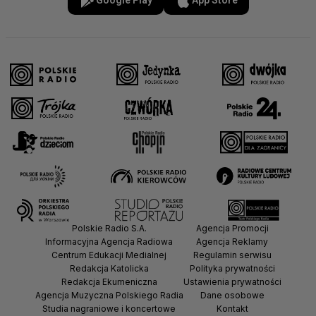
Google Play
App Store
Polskie Radio S.A.
Agencja Promocji
Informacyjna Agencja Radiowa
Agencja Reklamy
Centrum Edukacji Medialnej
Regulamin serwisu
Redakcja Katolicka
Polityka prywatności
Redakcja Ekumeniczna
Ustawienia prywatności
Agencja Muzyczna Polskiego Radia
Dane osobowe
Studia nagraniowe i koncertowe
Kontakt