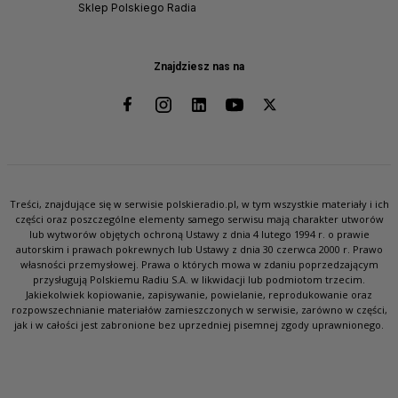
Sklep Polskiego Radia
Znajdziesz nas na
Treści, znajdujące się w serwisie polskieradio.pl, w tym wszystkie materiały i ich
części oraz poszczególne elementy samego serwisu mają charakter utworów
lub wytworów objętych ochroną Ustawy z dnia 4 lutego 1994 r. o prawie
autorskim i prawach pokrewnych lub Ustawy z dnia 30 czerwca 2000 r. Prawo
własności przemysłowej. Prawa o których mowa w zdaniu poprzedzającym
przysługują Polskiemu Radiu S.A. w likwidacji lub podmiotom trzecim.
Jakiekolwiek kopiowanie, zapisywanie, powielanie, reprodukowanie oraz
rozpowszechnianie materiałów zamieszczonych w serwisie, zarówno w części,
jak i w całości jest zabronione bez uprzedniej pisemnej zgody uprawnionego.