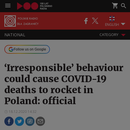
ENGLISH
NATIONAL
CATEGORY
Follow us on Google
‘Irresponsible’ behaviour
could cause COVID-19
deaths to rocket in
Poland: official
18.12.2020 14:32