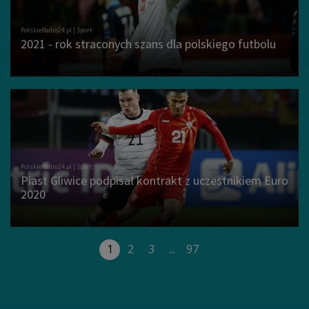
2021 - rok straconych szans dla polskiego futbolu
Piast Gliwice podpisał kontrakt z uczestnikiem Euro
2020
1
2
3
...
97