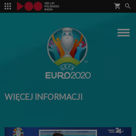
shopping_cart


WIĘCEJ INFORMACJI