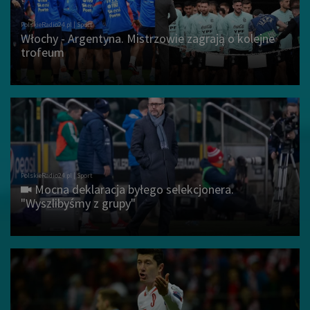
Włochy - Argentyna. Mistrzowie zagrają o kolejne
trofeum
Mocna deklaracja byłego selekcjonera.
"Wyszlibyśmy z grupy"