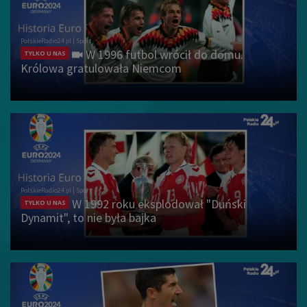
W 1996 futbol wrócił do domu.
TYLKO U NAS
Królowa gratulowała Niemcom
W 1992 roku eksplodował "Duński
TYLKO U NAS
Dynamit", to nie była bajka