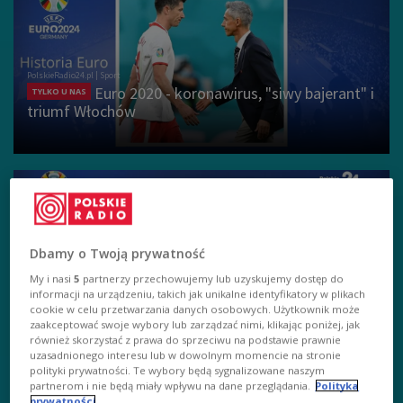
Euro 2020 - koronawirus, "siwy bajerant" i
TYLKO U NAS
triumf Włochów
Dbamy o Twoją prywatność
Historia EURO: 2012 - chaos i
TYLKO U NAS
My i nasi
5
partnerzy przechowujemy lub uzyskujemy dostęp do
„farbowane lisy”, ekipa Smudy nie wykorzystała
informacji na urządzeniu, takich jak unikalne identyfikatory w plikach
szansy
cookie w celu przetwarzania danych osobowych. Użytkownik może
zaakceptować swoje wybory lub zarządzać nimi, klikając poniżej, jak
również skorzystać z prawa do sprzeciwu na podstawie prawnie
uzasadnionego interesu lub w dowolnym momencie na stronie
polityki prywatności. Te wybory będą sygnalizowane naszym
partnerom i nie będą miały wpływu na dane przeglądania.
Polityka
prywatności