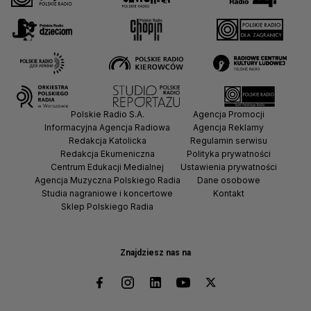
Polskie Radio S.A.
Agencja Promocji
Informacyjna Agencja Radiowa
Agencja Reklamy
Redakcja Katolicka
Regulamin serwisu
Redakcja Ekumeniczna
Polityka prywatności
Centrum Edukacji Medialnej
Ustawienia prywatności
Agencja Muzyczna Polskiego Radia
Dane osobowe
Studia nagraniowe i koncertowe
Kontakt
Sklep Polskiego Radia
Znajdziesz nas na