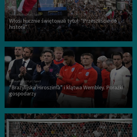
Włosi hucznie świętowali tytuł. "Przeszliście do
historii"
"Brazylijska Hiroszima” i klątwa Wembley. Porażki
gospodarzy