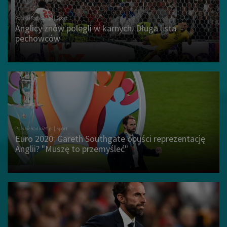
Anglicy znów polegli w karnych. Długa lista
pechowców
Euro 2020: Gareth Southgate opuści reprezentację
Anglii? "Muszę to przemyśleć"