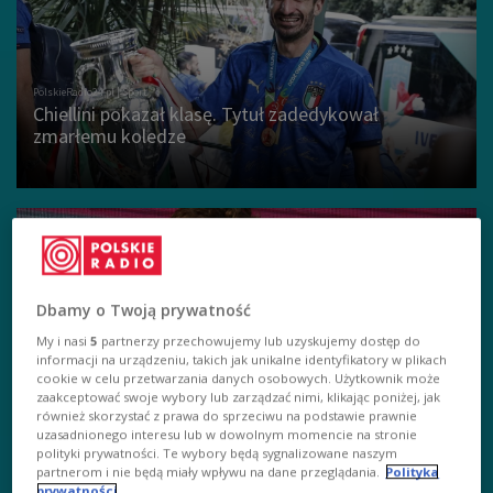
Chiellini pokazał klasę. Tytuł zadedykował
zmarłemu koledze
Dbamy o Twoją prywatność
My i nasi
5
partnerzy przechowujemy lub uzyskujemy dostęp do
Euro 2020: Lando Norris obrabowany po wyjściu z
informacji na urządzeniu, takich jak unikalne identyfikatory w plikach
Wembley. Stracił zegarek wart 40 tysięcy funtów
cookie w celu przetwarzania danych osobowych. Użytkownik może
zaakceptować swoje wybory lub zarządzać nimi, klikając poniżej, jak
również skorzystać z prawa do sprzeciwu na podstawie prawnie
uzasadnionego interesu lub w dowolnym momencie na stronie
polityki prywatności. Te wybory będą sygnalizowane naszym
partnerom i nie będą miały wpływu na dane przeglądania.
Polityka
prywatności