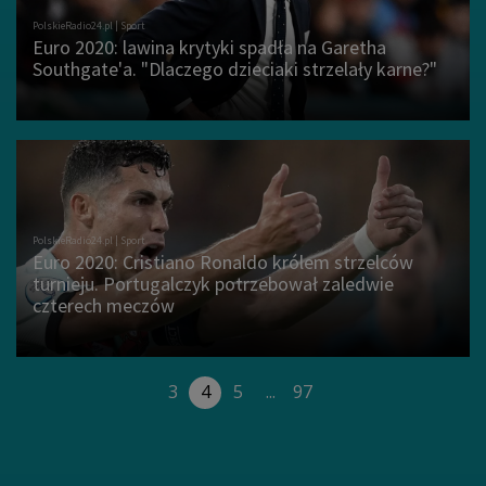
Euro 2020: lawina krytyki spadła na Garetha
Southgate'a. "Dlaczego dzieciaki strzelały karne?"
Euro 2020: Cristiano Ronaldo królem strzelców
turnieju. Portugalczyk potrzebował zaledwie
czterech meczów
3
4
5
...
97