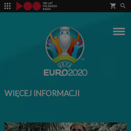
shopping_cart


WIĘCEJ INFORMACJI