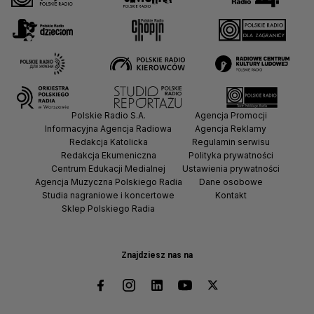
Polskie Radio S.A.
Agencja Promocji
Informacyjna Agencja Radiowa
Agencja Reklamy
Redakcja Katolicka
Regulamin serwisu
Redakcja Ekumeniczna
Polityka prywatności
Centrum Edukacji Medialnej
Ustawienia prywatności
Agencja Muzyczna Polskiego Radia
Dane osobowe
Studia nagraniowe i koncertowe
Kontakt
Sklep Polskiego Radia
Znajdziesz nas na