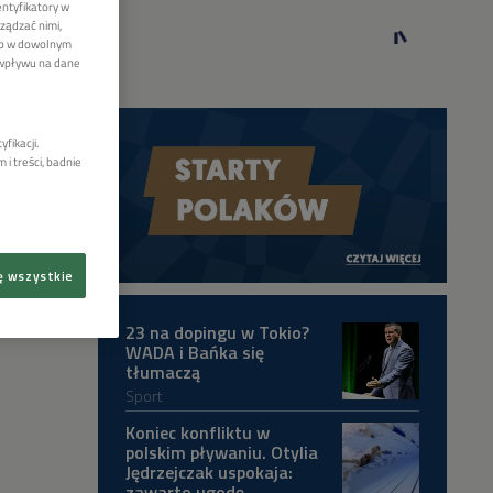
entyfikatory w
ządzać nimi,
lub w dowolnym
 wpływu na dane
fikacji.
i treści, badnie
ę wszystkie
23 na dopingu w Tokio?
WADA i Bańka się
tłumaczą
Sport
Koniec konfliktu w
polskim pływaniu. Otylia
Jędrzejczak uspokaja:
zawarto ugodę