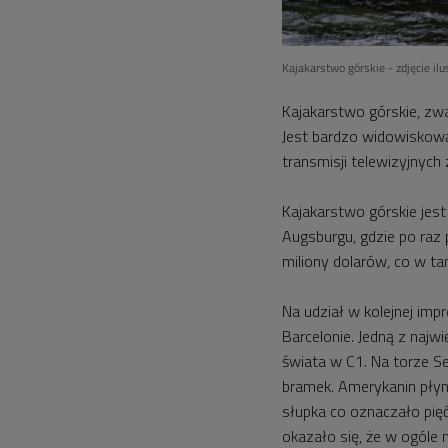
Kajakarstwo górskie - zdjęcie il
Kajakarstwo górskie, zw
Jest bardzo widowiskową
transmisji telewizyjnych
Kajakarstwo górskie jes
Augsburgu, gdzie po raz
miliony dolarów, co w t
Na udział w kolejnej impr
Barcelonie. Jedną z najwi
świata w C1. Na torze Se
bramek. Amerykanin płyn
słupka co oznaczało pięć
okazało się, że w ogóle 