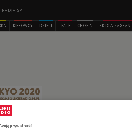
 RADIA SA
RKA
KIEROWCY
DZIECI
TEATR
CHOPIN
PR DLA ZAGRAN

STARTY
YSCYPLINY
TERMINARZ
POLAKÓW
Twoją prywatność