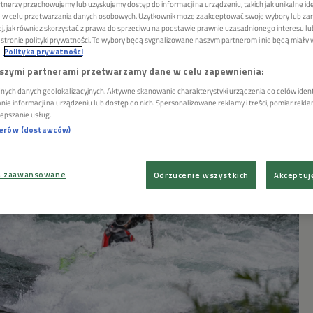
tnerzy przechowujemy lub uzyskujemy dostęp do informacji na urządzeniu, takich jak unikalne id
ie w celu przetwarzania danych osobowych. Użytkownik może zaakceptować swoje wybory lub zar
żej, jak również skorzystać z prawa do sprzeciwu na podstawie prawnie uzasadnionego interesu 
tronie polityki prywatności. Te wybory będą sygnalizowane naszym partnerom i nie będą miały
o górskie
Polityka prywatności
szymi partnerami przetwarzamy dane w celu zapewnienia:
nych danych geolokalizacyjnych. Aktywne skanowanie charakterystyki urządzenia do celów identy
e informacji na urządzeniu lub dostęp do nich. Spersonalizowane reklamy i treści, pomiar reklam 
lepszanie usług.
nerów (dostawców)
a zaawansowane
Odrzucenie wszystkich
Akceptuj