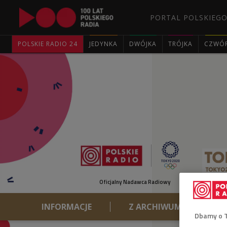
PORTAL POLSKIEGO
POLSKIE RADIO 24
JEDYNKA
DWÓJKA
TRÓJKA
CZWÓ
Oficjalny Nadawca Radiowy
INFORMACJE
Z ARCHIWUM
D
Dbamy o 