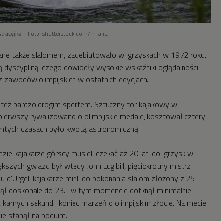
ustracyjne
Foto: shutterstock.com/mTaira
ane także slalomem, zadebiutowało w igrzyskach w 1972 roku.
 dyscypliną, czego dowiodły wysokie wskaźniki oglądalności
 z zawodów olimpijskich w ostatnich edycjach.
t też bardzo drogim sportem. Sztuczny tor kajakowy w
 pierwszy rywalizowano o olimpijskie medale, kosztował cztery
amtych czasach było kwotą astronomiczną.
ezie kajakarze górscy musieli czekać aż 20 lat, do igrzysk w
ększych gwiazd był wtedy John Lugibill, pięciokrotny mistrz
u d'Urgell kajakarze mieli do pokonania slalom złożony z 25
ął doskonale do 23. i w tym momencie dotknął minimalnie
 karnych sekund i koniec marzeń o olimpijskim złocie. Na mecie
nie stanął na podium.