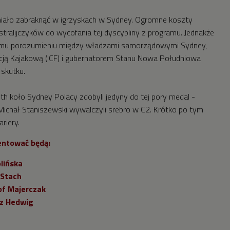
iało zabraknąć w igrzyskach w Sydney. Ogromne koszty
tralijczyków do wycofania tej dyscypliny z programu. Jednakże
emu porozumieniu między władzami samorządowymi Sydney,
ją Kajakową (ICF) i gubernatorem Stanu Nowa Południowa
skutku.
th koło Sydney Polacy zdobyli jedyny do tej pory medal -
Michał Staniszewski wywalczyli srebro w C2. Krótko po tym
ariery.
entować będą:
lińska
 Stach
of Majerczak
z Hedwig