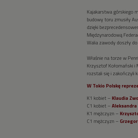
Kajakarstwa górskiego m
budowy toru zmusiły Aus
dzięki bezprecedensow
Międzynarodową Federac
Walia zawody doszły do 
Właśnie na torze w Penri
Krzysztof Kołomański i 
rozstali się i zakończyli k
W Tokio Polskę reprez
K1 kobiet –
Klaudia Zwo
C1 kobiet –
Aleksandra
K1 mężczyzn –
Krzyszt
C1 mężczyzn –
Grzegor