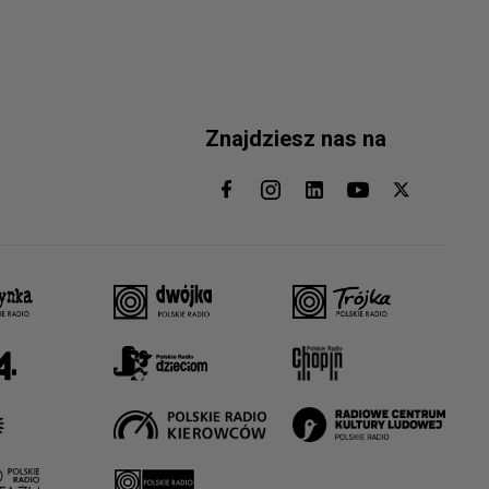
Piłka ręczna
Piłka wodna
Znajdziesz nas na
Pływanie
Pływanie synchroniczne
Podnoszenie ciężarów
Rugby
Siatkówka
Siatkówka plażowa