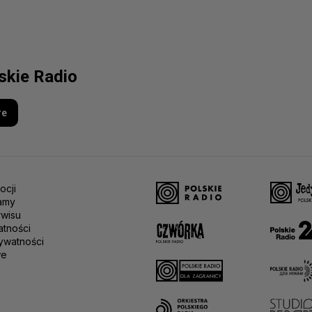
lskie Radio
re
ocji
amy
rwisu
atności
ywatności
we