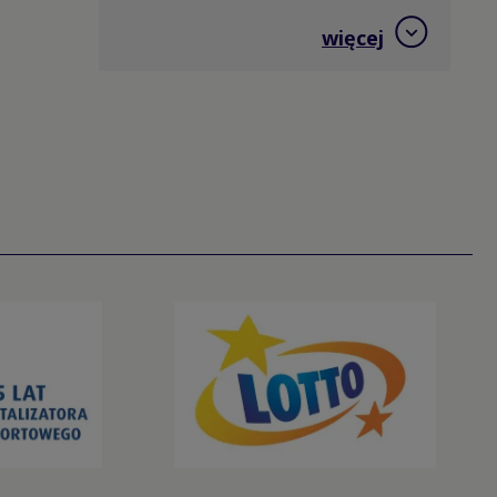
Hokej na trawie
więcej
Jeździectwo
Judo
Kajakarstwo
Kajakarstwo górskie
Karate
Kolarstwo BMX
Kolarstwo górskie