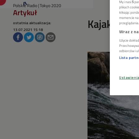
My i nasi
5
par
Polskie Radio
Tokyo 2020
plikach cook
Artykuł
klikając poni
momencie na s
Kajakarstw
ostatnia aktualizacja:
przeglądania.
13.07.2021 15:18
Wraz z na
Użycie dokład
Przechowywani
odbiorców i u
Lista part
Ustawieni