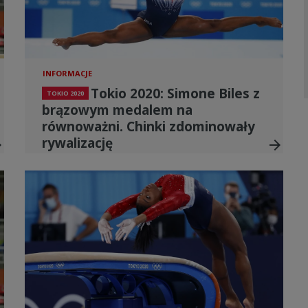
INFORMACJE
Tokio 2020: Simone Biles z
TOKIO 2020
brązowym medalem na
równoważni. Chinki zdominowały
rywalizację
ward
arrow_forward