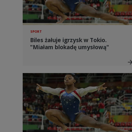
SPORT
Biles żałuje igrzysk w Tokio.
"Miałam blokadę umysłową"
arrow_for