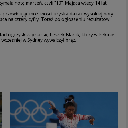
ymała notę marzeń, czyli "10". Mająca wtedy 14 lat
e przewidując możliwości uzyskania tak wysokiej noty
sca na cztery cyfry. Toteż po ogłoszeniu rezultatów
ch igrzysk zapisał się Leszek Blanik, który w Pekinie
 wcześniej w Sydney wywalczył brąz.