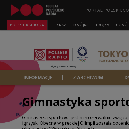
PORTAL POLSKIEGO
POLSKIE RADIO 24
JEDYNKA
DWÓJKA
TRÓJKA
CZWÓ
Oficjalny Nadawca Radiowy
INFORMACJE
Z ARCHIWUM
D
Gimnastyka spor
Gimnastyka sportowa jest nierozerwalnie związana
igrzysk. Obecna w greckiej Olimpii została doce
olimpiady w 1896 roku w Atenach.