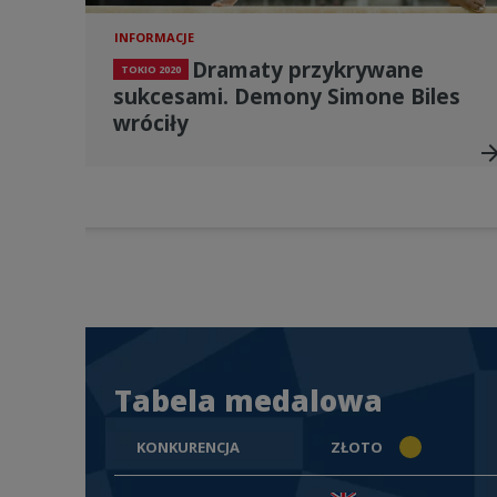
INFORMACJE
Dramaty przykrywane
TOKIO 2020
sukcesami. Demony Simone Biles
wróciły
arrow_for
Tabela medalowa
KONKURENCJA
ZŁOTO