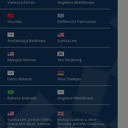
Vanessa Ferrari
Angielina Mielnikowa
You Hao
Eleftherios Petrounias
Anstastazja Iliankowa
Sunisa Lee
Mykayla Skinner
Yeo Seojeong
Denis Abliazin
Artur Dawtjan
Rebeca Andrade
Angelina Mielnikowa
Sunisa Lee, Jordan Chiles,
Jessica Gadirova, Alice
Grace McCallum, Simone
Kinsella, Jennifer Gadirova,
Biles
Amelie Morgan