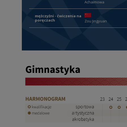
Achaimowa
mężczyźni - ćwiczenia na
poręczach
Zou Jingyuan