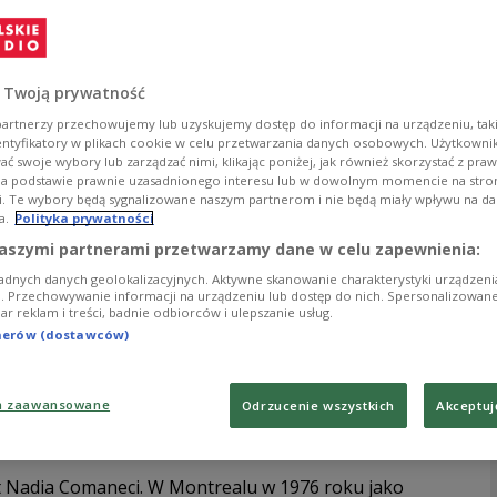
 tysiąclecia przed naszą erą. Mieszkańcy przywiązywali
yka, jako dyscyplina kształtująca piękno ludzkiego
śród konkurencji igrzysk rozgrywanych nie tylko w
 Twoją prywatność
 Sama nazwa sportu pochodzi od greckiego słowa
artnerzy przechowujemy lub uzyskujemy dostęp do informacji na urządzeniu, taki
entyfikatory w plikach cookie w celu przetwarzania danych osobowych. Użytkown
 XIX wieku. W 1881 roku powstała Międzynarodowa
ć swoje wybory lub zarządzać nimi, klikając poniżej, jak również skorzystać z pra
ropagowaniem tej dyscypliny. W 1895 roku odbyły się pod
na podstawie prawnie uzasadnionego interesu lub w dowolnym momencie na stroni
rok później ta dyscyplina znalazła się wśród sportów
i. Te wybory będą sygnalizowane naszym partnerom i nie będą miały wpływu na d
a.
Polityka prywatności
aszymi partnerami przetwarzamy dane w celu zapewnienia:
nie mężczyźni. Olimpijski debiut kobiet przypadł na
adnych danych geolokalizacyjnych. Aktywne skanowanie charakterystyki urządzen
ji. Przechowywanie informacji na urządzeniu lub dostęp do nich. Spersonalizowane
iar reklam i treści, badnie odbiorców i ulepszanie usług.
no kobiety, jak i mężczyźni, chociaż liczba
tnerów (dostawców)
stycy biorą udział w sześciu indywidualnych:
, kółkach, drążku oraz skoku, a także w wieloboju i
oku, ćwiczeniach wolnych, na równoważni i poręczach
a zaawansowane
Odrzucenie wszystkich
Akceptuj
, gimnastyczki startują indywidualnie w wieloboju.
owy.
est Nadia Comaneci. W Montrealu w 1976 roku jako