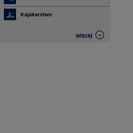
Kajakarstwo
Kajakarstwo górskie
więcej
Karate
Kolarstwo BMX
Kolarstwo górskie
Kolarstwo szosowe
Kolarstwo torowe
Koszykówka