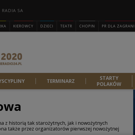
 RADIA SA
RKA
KIEROWCY
DZIECI
TEATR
CHOPIN
PR DLA ZAGRAN

STARTY
YSCYPLINY
TERMINARZ
POLAKÓW
towa
 z historią tak starożytnych, jak i nowożytnych
niona także przez organizatorów pierwszej nowożytnej