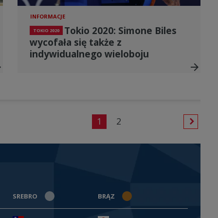
INFORMACJE
Tokio 2020: Simone Biles
TOKIO 2020
wycofała się także z
indywidualnego wieloboju
ward
arrow_forward
1
2
SREBRO
BRĄZ