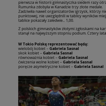
pierwsza w historii gimnastyczka siedem razy otrz
Rumunka zdobyła w Kanadzie trzy złote medale.
Zadziwiła nawet organizatorów igrzysk, którzy ni
punktowej, nie uwzględnili w tablicy wyników miej
tablice pokazały zaledwie... 1,00.
Z polskich gimnastyków złotymi zgłoskami na karta
stanął na najwyższym stopniu podium. Cztery lata
W Tokio Polskę reprezentować będą:
wielobój kobiet –
Gabriela Sasnal
skok kobiet –
Gabriela Sasnal
równoważnia kobiet –
Gabriela Sasnal
ćwiczenia wolne kobiet –
Gabriela Sasnal
poręcze asymetryczne kobiet –
Gabriela Sasnal