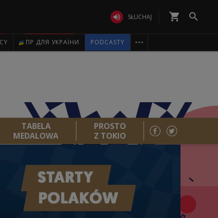
shopping_cart


SŁUCHAJ

ICY
ПР ДЛЯ УКРАЇНИ
PODCASTY
TABELA
PROSTO
MEDALOWA
Z TOKIO