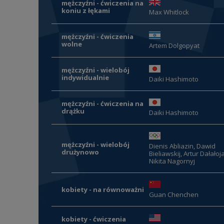
mężczyźni - ćwiczenia na
koniu z łękami
Max Whitlock
mężczyźni - ćwiczenia
wolne
Artem Dolgopyat
mężczyźni - wielobój
indywidualnie
Daiki Hashimoto
mężczyźni - ćwiczenia na
drążku
Daiki Hashimoto
mężczyźni - wielobój
Dienis Abliazin, Dawid
drużynowo
Bieliawskij, Artur Dałałoj
Nikita Nagornyj
kobiety - na równoważni
Guan Chenchen
kobiety - ćwiczenia