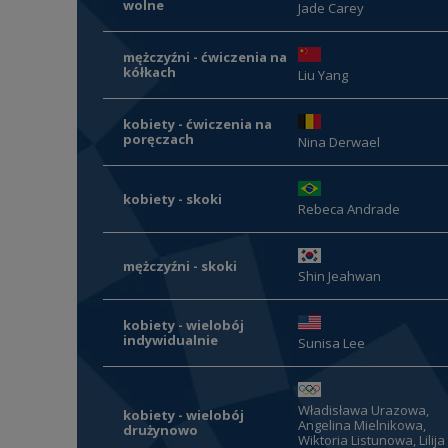
wolne
Jade Carey
mężczyźni - ćwiczenia na
kółkach
Liu Yang
kobiety - ćwiczenia na
poręczach
Nina Derwael
kobiety - skoki
Rebeca Andrade
mężczyźni - skoki
Shin Jeahwan
kobiety - wielobój
indywidualnie
Sunisa Lee
Władisława Urazowa,
kobiety - wielobój
Angelina Mielnikowa,
drużynowo
Wiktoria Listunowa, Lilija