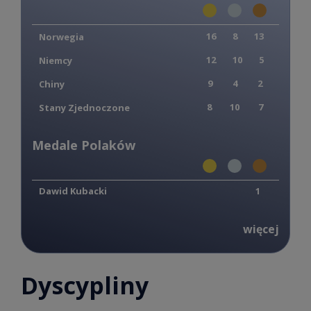
16
8
13
Norwegia
12
10
5
Niemcy
9
4
2
Chiny
8
10
7
Stany Zjednoczone
Medale Polaków
1
Dawid Kubacki
więcej
Dyscypliny