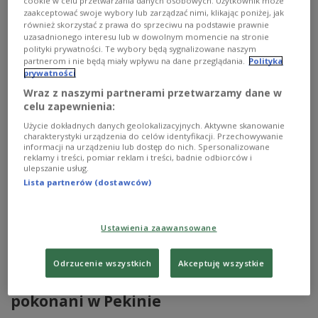
arrow_forward
cookie w celu przetwarzania danych osobowych. Użytkownik może
więcej
zaakceptować swoje wybory lub zarządzać nimi, klikając poniżej, jak
również skorzystać z prawa do sprzeciwu na podstawie prawnie
uzasadnionego interesu lub w dowolnym momencie na stronie
polityki prywatności. Te wybory będą sygnalizowane naszym
partnerom i nie będą miały wpływu na dane przeglądania.
Polityka
prywatności
Wraz z naszymi partnerami przetwarzamy dane w
celu zapewnienia:
Użycie dokładnych danych geolokalizacyjnych. Aktywne skanowanie
charakterystyki urządzenia do celów identyfikacji. Przechowywanie
informacji na urządzeniu lub dostęp do nich. Spersonalizowane
reklamy i treści, pomiar reklam i treści, badnie odbiorców i
ulepszanie usług.
Lista partnerów (dostawców)
Ustawienia zaawansowane
STRONA GŁÓWNA
Odrzucenie wszystkich
Akceptuję wszystkie
Historyczne złoto Finów. Rosjanie
pokonani w Pekinie