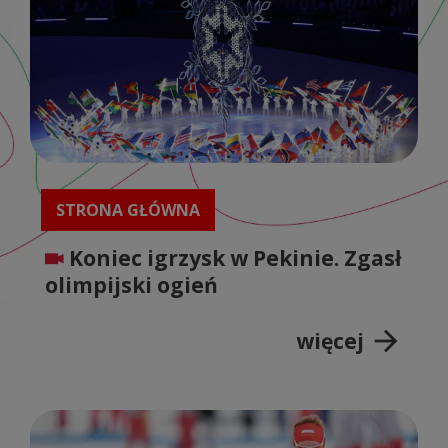
STRONA GŁÓWNA
Koniec igrzysk w Pekinie. Zgasł
olimpijski ogień
arrow_forward
więcej