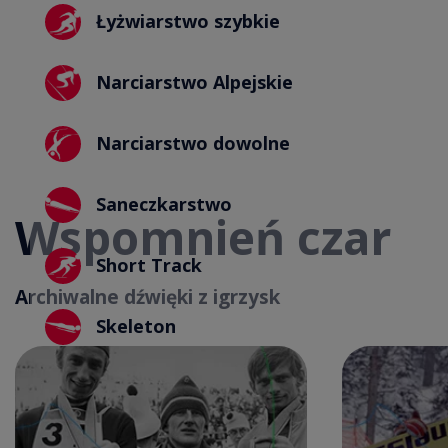
Łyżwiarstwo szybkie
Narciarstwo Alpejskie
Narciarstwo dowolne
Saneczkarstwo
Wspomnień czar
Short Track
Archiwalne dźwięki z igrzysk
Skeleton
Audio
Audio
Player
Player
Skoki narciarskie