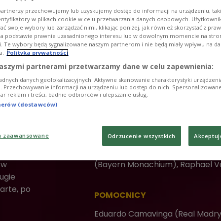
artnerzy przechowujemy lub uzyskujemy dostęp do informacji na urządzeniu, taki
Didier Deschamps
entyfikatory w plikach cookie w celu przetwarzania danych osobowych. Użytkown
ć swoje wybory lub zarządzać nimi, klikając poniżej, jak również skorzystać z pra
na podstawie prawnie uzasadnionego interesu lub w dowolnym momencie na stroni
i. Te wybory będą sygnalizowane naszym partnerom i nie będą miały wpływu na d
BRAMKARZE
a.
Polityka prywatności
Hugo Lloris (Tottenham Hotspur)
aszymi partnerami przetwarzamy dane w celu zapewnienia:
Mandanda (Stade Rennes)
adnych danych geolokalizacyjnych. Aktywne skanowanie charakterystyki urządzen
ji. Przechowywanie informacji na urządzeniu lub dostęp do nich. Spersonalizowane
iar reklam i treści, badnie odbiorców i ulepszanie usług.
tnerów (dostawców)
OBROŃCY
8:3.
Lucas Hernandez (Bayern Monach
a zaawansowane
Odrzucenie wszystkich
Akceptuj
(AS Monaco), Ibrahima Konate (L
Pavard (Bayern Monachium), Wil
 w
(Bayern Monachium), Raphael V
ugie
warte, po
POMOCNICY
Eduardo Camavinga (Real Madryt