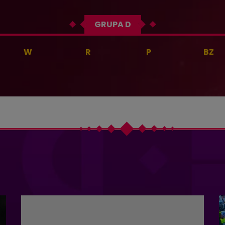
GRUPA D
W
R
P
BZ