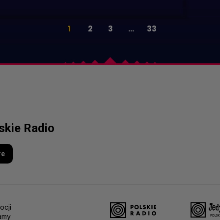
1
2
3
...
33
lskie Radio
re
ocji
amy