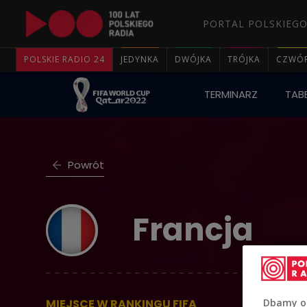
PORTAL POLSKIEGO
POLSKIE RADIO 24
JEDYNKA
DWÓJKA
TRÓJKA
CZWÓ
TERMINARZ
TABE
Powrót
Francja
Dbamy o
MIEJSCE W RANKINGU FIFA