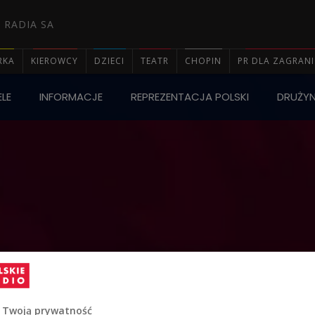
 RADIA SA
RKA
KIEROWCY
DZIECI
TEATR
CHOPIN
PR DLA ZAGRAN
LE
INFORMACJE
REPREZENTACJA POLSKI
DRUŻY

 Twoją prywatność
SELEKCJONER