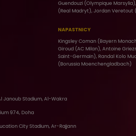
Guendouzi (Olympique Marsylia),
(Real Madryt), Jordan Veretout 
NAPASTNICY
Kingsley Coman (Bayern Monach
Giroud (AC Milan), Antoine Grie
Saint-Germain), Randal Kolo Mua
(Borussia Moenchengladbach)
Al Janoub Stadium, Al-Wakra
ium 974, Doha
ucation City Stadium, Ar-Rajjann