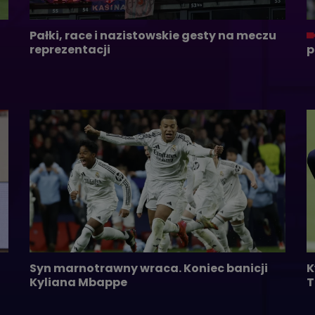
Pałki, race i nazistowskie gesty na meczu
reprezentacji
p
Syn marnotrawny wraca. Koniec banicji
K
Kyliana Mbappe
T