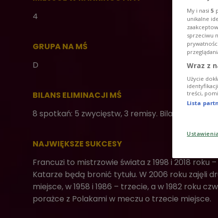
My i nasi
5
p
4
unikalne id
zaakceptowa
sprzeciwu 
prywatnośc
GRUPA NA MŚ
przeglądani
D
Wraz z n
Użycie dokł
identyfikac
treści, pom
BILANS ELIMINACJI MŚ
Lista par
8 spotkań: 5 zwycięstw, 3 remisy. Bilans bramek 1
Ustawieni
NAJWIĘKSZE SUKCESY
Francuzi to mistrzowie świata z 1998 i 2018 roku –
Katarze będą bronić tytułu. W 2006 roku zajęli dr
miejsce, w 1958 i 1986 – trzecie, a w 1982 roku cz
porażce z Polakami w meczu o trzecie miejsce.