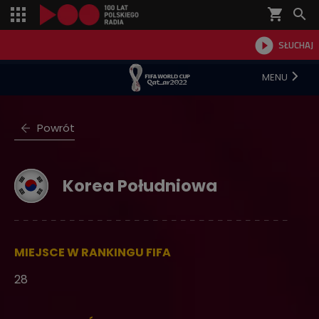
shopping_cart


SŁUCHAJ

MENU
Powrót
Korea Południowa
MIEJSCE W RANKINGU FIFA
28