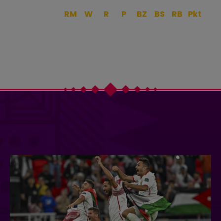
RM
W
R
P
BZ
BS
RB
Pkt