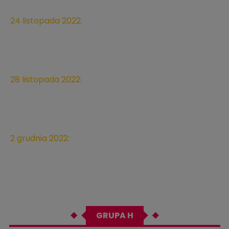
24 listopada 2022:
Urugwaj - Korea Południowa, 14:00
Education City Stadium, Ar-Rajjan
28 listopada 2022:
Korea Południowa - Ghana, 14:00
Education City Stadium, Ar-Rajjan
2 grudnia 2022:
Korea Południowa - Portugalia, 16:00
Education City Stadium, Ar-Rajjan
GRUPA H