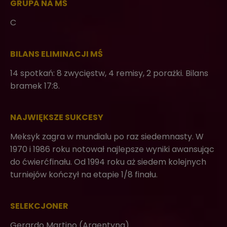
GRUPA NA MŚ
C
BILANS ELIMINACJI MŚ
14 spotkań: 8 zwycięstw, 4 remisy, 2 porażki. Bilans
bramek 17:8.
NAJWIĘKSZE SUKCESY
Meksyk zagra w mundialu po raz siedemnasty. W
1970 i 1986 roku notował najlepsze wyniki awansując
do ćwierćfinału. Od 1994 roku aż siedem kolejnych
turniejów kończył na etapie 1/8 finału.
SELEKCJONER
Gerardo Martino (Argentyna)