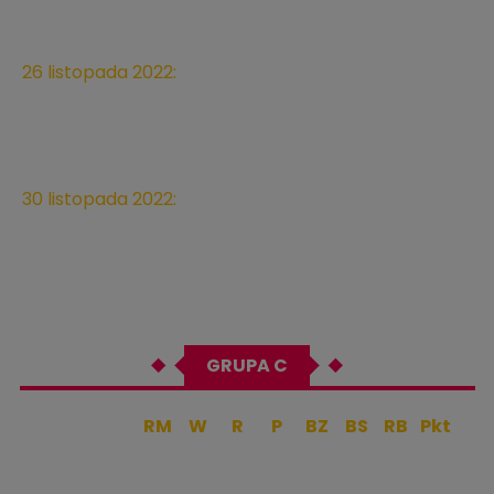
Ahmed bin Ali Stadium
26 listopada 2022:
Argentyna - Meksyk, 20:00
Stadium 974
30 listopada 2022:
Arabia Saudyjska - Meksyk, 20:00
Lusail Stadium
GRUPA C
RM
W
R
P
BZ
BS
RB
Pkt