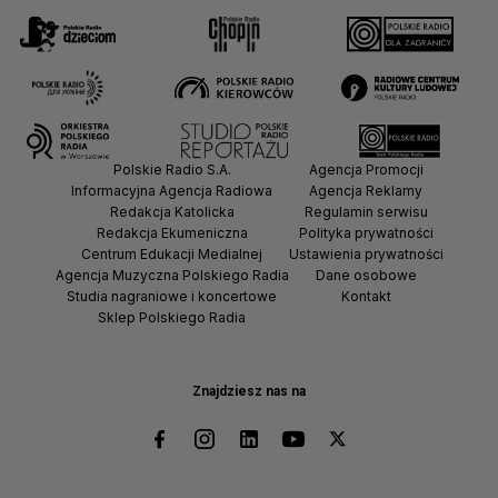
Polskie Radio S.A.
Agencja Promocji
Informacyjna Agencja Radiowa
Agencja Reklamy
Redakcja Katolicka
Regulamin serwisu
Redakcja Ekumeniczna
Polityka prywatności
Centrum Edukacji Medialnej
Ustawienia prywatności
Agencja Muzyczna Polskiego Radia
Dane osobowe
Studia nagraniowe i koncertowe
Kontakt
Sklep Polskiego Radia
Znajdziesz nas na