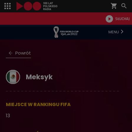
shopping_cart


SŁUCHAJ

MENU
Powrót
Meksyk
MIEJSCE W RANKINGU FIFA
13