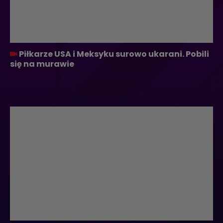
Piłkarze USA i Meksyku surowo ukarani. Pobili
się na murawie