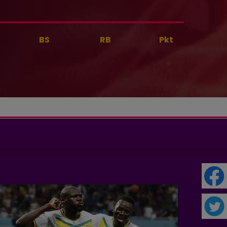
BS
RB
Pkt