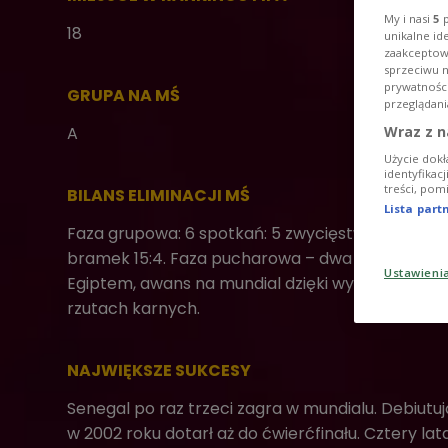
My i nasi
5
p
18
unikalne id
zaakceptowa
sprzeciwu 
prywatnośc
GRUPA NA MŚ
przeglądani
A
Wraz z n
Użycie dokł
identyfikac
treści, pom
BILANS ELIMINACJI MŚ
Lista par
Faza grupowa: 6 spotkań: 5 zwycięstw, 1 remis. Bi
bramek 15:4. Faza pucharowa – dwa remisy 1:1 z
Ustawieni
Egiptem, awans na mundial dzięki wygranej w
rzutach karnych.
NAJWIĘKSZE SUKCESY
Senegal po raz trzeci zagra w mundialu. Debiutu
w 2002 roku dotarł aż do ćwierćfinału. Cztery lat