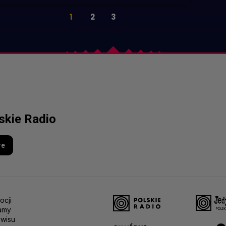
1
2
3
lskie Radio
re
ocji
amy
rwisu