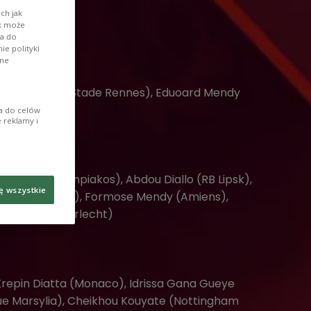
ch jak
ik może
wa do
e polityki
ane
Alfred Gomis (Stade Rennes), Eduoard Mendy
ia do celów
 reklamy i
u Cisse (Olympiakos), Abdou Diallo (RB Lipsk),
ę wszystkie
libaly (Chelsea), Formose Mendy (Amiens),
 N'Diaye (Anderlecht)
Krepin Diatta (Monaco), Idrissa Gana Gueye
ue Marsylia), Cheikhou Kouyate (Nottingham