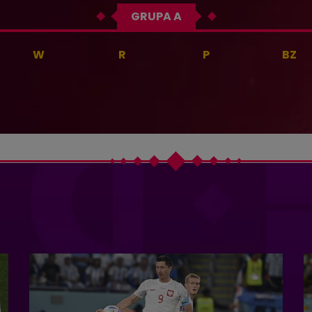
GRUPA A
W
R
P
BZ