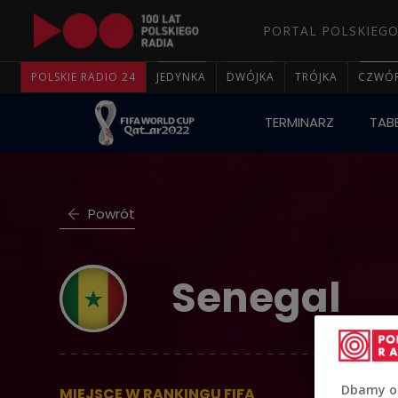
PORTAL POLSKIEGO
POLSKIE RADIO 24
JEDYNKA
DWÓJKA
TRÓJKA
CZWÓ
TERMINARZ
TABE
Powrót
Senegal
Dbamy o
MIEJSCE W RANKINGU FIFA