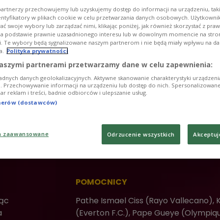
artnerzy przechowujemy lub uzyskujemy dostęp do informacji na urządzeniu, taki
Aliou Cisse
entyfikatory w plikach cookie w celu przetwarzania danych osobowych. Użytkown
ć swoje wybory lub zarządzać nimi, klikając poniżej, jak również skorzystać z pra
na podstawie prawnie uzasadnionego interesu lub w dowolnym momencie na stroni
i. Te wybory będą sygnalizowane naszym partnerom i nie będą miały wpływu na d
BRAMKARZE
a.
Polityka prywatności
Seny Dieng (Queens Park Rangers), 
aszymi partnerami przetwarzamy dane w celu zapewnienia:
(Chelsea)
adnych danych geolokalizacyjnych. Aktywne skanowanie charakterystyki urządzen
ji. Przechowywanie informacji na urządzeniu lub dostęp do nich. Spersonalizowane
iar reklam i treści, badnie odbiorców i ulepszanie usług.
tnerów (dostawców)
OBROŃCY
lans
Fode Ballo Toure (AC Milan), Pape Abo
a zaawansowane
Odrzucenie wszystkich
Akceptuj
Ismail Jakobs (Monaco), Kalidou Kou
Youssouf Sabaly (Real Betis), Moussa
POMOCNICY
jąc
Pathe Ismael Ciss (Rayo Vallecano), 
a
(Everton F.C.), Pape Gueye (Olympiq