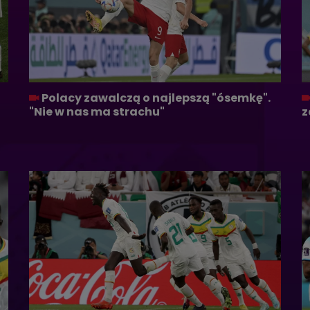
Polacy zawalczą o najlepszą "ósemkę".
"Nie w nas ma strachu"
z