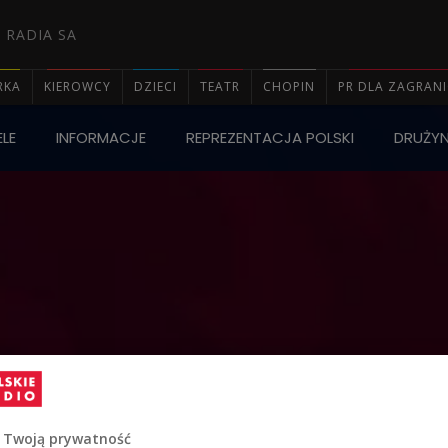
 RADIA SA
RKA
KIEROWCY
DZIECI
TEATR
CHOPIN
PR DLA ZAGRAN
LE
INFORMACJE
REPREZENTACJA POLSKI
DRUŻY

 Twoją prywatność
SELEKCJONER