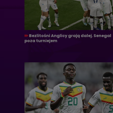
Bezlitośni Anglicy grają dalej. Senegal
poza turniejem