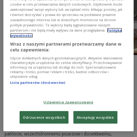
cookie w celu przetwarzania danych osobowych. Użytkownik może
zaakceptować swoje wybory lub zarządzać nimi, klikając poniżej, jak
również skorzystać z prawa do sprzeciwu na podstawie prawnie
uzasadnionego interesu lub w dowolnym momencie na stronie
polityki prywatności. Te wybory będą sygnalizowane naszym
partnerom i nie będą miały wpływu na dane przeglądania.
Polityka
prywatności
Wraz z naszymi partnerami przetwarzamy dane w
celu zapewnienia:
Senat kuluary
, foto:
Wikipedia
Użycie dokładnych danych geolokalizacyjnych. Aktywne skanowanie
Uchwałę oddającą hołd jednemu z
charakterystyki urządzenia do celów identyfikacji. Przechowywanie
informacji na urządzeniu lub dostęp do nich. Spersonalizowane
najważniejszych XIX-wiecznych pisarzy
reklamy i treści, pomiar reklam i treści, badnie odbiorców i
ulepszanie usług.
polskich - Bolesławowi Prusowi - przyjął
Lista partnerów (dostawców)
jednogłośnie dziś Senat. W ten sposób
senatorowie uczcili przypadającą 19 maja
Ustawienia zaawansowane
setną rocznicę śmierci twórcy m.in.
"Faraona" i "Lalki".
Odrzucenie wszystkich
Akceptuję wszystkie
"W setną rocznicę śmierci Bolesława Prusa Senat RP pragnie
przypomnieć tę wyjątkową postać, oddając hołd wybitnemu
patriocie, wszechstronnemu pisarzowi i dociekliwemu,