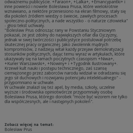
odważnemu publicyście. +Faraon+, +Lalka+, +Emancypantki+ i
inne powieści i nowele Bolesława Prusa, które wielokrotnie
wznawiano, a niektóre przeniesiono na ekran filmowy, stały się
dla pokoleń źródłem wiedzy o świecie, zawiłych procesach
społeczno-politycznych, a nade wszystko - o naturze człowieka"
- głosi tekst uchwały.
"Bolesław Prus odnosząc rany w Powstaniu Styczniowym
pokazał, że jest zdolny do największych ofiar dla Ojczyzny,
jednak w swej twórczości i publicystyce postulował potrzebę
skutecznej pracy organicznej. Jako zwolennik mądrych
kompromisów, z nadzieją witał każdy przejaw demokratyzacji
stosunków politycznych, dając temu wyraz w artykułach, które
ukazywały się na łamach poczytnych czasopism +Niwa+,
+Kurier Warszawski+, +Nowiny+ i +Tygodnik Ilustrowany+.
Krzewił kult nauki i postępu technicznego, zaś szansę
ciemiężonego przez zaborców narodu widział w odradzaniu się
jego sił duchowych i rozwijaniu potencjału intelektualnego" -
przypomniano w uchwale.
W uchwale znalazł się też apel, by media, szkoły, uczelnie
wyższe i środowiska opiniotwórcze przypomniały osobę
Bolesława Prusa, którego dorobek "może być wzorem nie tylko
dla współczesnych, ale i następnych pokoleń".
Zobacz więcej na temat:
Bolesław Prus