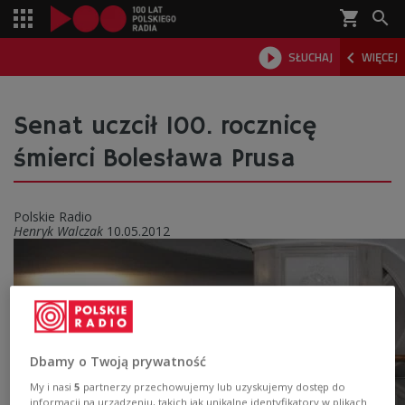
shopping_cart



SŁUCHAJ
WIĘCEJ

Senat uczcił 100. rocznicę
śmierci Bolesława Prusa
Polskie Radio
Henryk Walczak
10.05.2012
Dbamy o Twoją prywatność
My i nasi
5
partnerzy przechowujemy lub uzyskujemy dostęp do
informacji na urządzeniu, takich jak unikalne identyfikatory w plikach