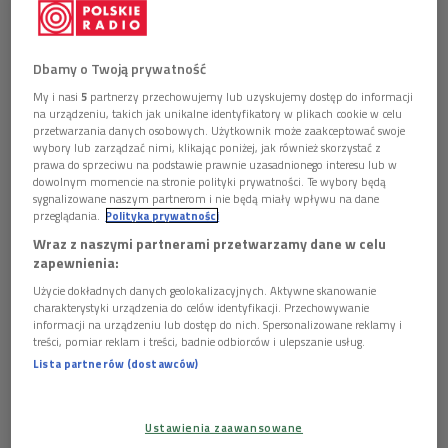
się z Inspektorem Ochrony Danych, e-mail: iod@polskieradio.pl, tel.
pozwala nam odpocząć, ale każe stawiać sobie
22 645 34 03.
pytania, dostrzegać więcej.
3.
Dane osobowe będą przetwarzane w celach marketingowych
na podstawie zgody.
Dbamy o Twoją prywatność
4.
Dane osobowe mogą być udostępniane wyłącznie w celu
1 plik
AUDIO
My i nasi
5
partnerzy przechowujemy lub uzyskujemy dostęp do informacji
prawidłowej realizacji usług określonych w polityce prywatności.
na urządzeniu, takich jak unikalne identyfikatory w plikach cookie w celu


5.
Dane osobowe nie będą przekazywane poza Europejski
43'49
przetwarzania danych osobowych. Użytkownik może zaakceptować swoje
Obszar Gospodarczy lub do organizacji międzynarodowej.
wybory lub zarządzać nimi, klikając poniżej, jak również skorzystać z
prawa do sprzeciwu na podstawie prawnie uzasadnionego interesu lub w
6.
Dane osobowe będą przechowywane przez okres 5 lat od
dowolnym momencie na stronie polityki prywatności. Te wybory będą
dezaktywacji konta, zgodnie z przepisami prawa.
sygnalizowane naszym partnerom i nie będą miały wpływu na dane
7.
Ma Pan/i prawo dostępu do swoich danych osobowych, ich
przeglądania.
Polityka prywatności
Choć muzyka eksperymentalna jest często uznawana za
poprawiania, przeniesienia, usunięcia lub ograniczenia
Wraz z naszymi partnerami przetwarzamy dane w celu
trudną czy niezrozumiałą, są w niej osadzone pozostałe
przetwarzania.
zapewnienia:
8.
Ma Pan/i prawo do wniesienia sprzeciwu wobec dalszego
nurty. Już członkowie grupy
The Beach Boys
w latach 60.
przetwarzania, a w przypadku wyrażenia zgody na przetwarzanie
Użycie dokładnych danych geolokalizacyjnych. Aktywne skanowanie
rozumieli, że prawdziwym meta-instrumentem jest studio
danych osobowych do jej wycofania. Skorzystanie z prawa do
charakterystyki urządzenia do celów identyfikacji. Przechowywanie
nagrań. Ich "Pet Sounds" była jedną z najważniejszych płyt
informacji na urządzeniu lub dostęp do nich. Spersonalizowane reklamy i
cofnięcia zgody nie ma wpływu na przetwarzanie, które miało
treści, pomiar reklam i treści, badnie odbiorców i ulepszanie usług.
koncepcyjnych.
miejsce do momentu wycofania zgody.
Lista partnerów (dostawców)
9.
Przysługuje Pani/u prawo wniesienia skargi do organu
- Musimy mieć świadomość, że muzyka, którą słyszymy jest
nadzorczego.
10.
Polskie Radio S.A. informuje, że w trakcie przetwarzania
coraz rzadziej nagrywana, a coraz częściej tworzona przez
danych osobowych nie są podejmowane zautomatyzowane decyzje
Ustawienia zaawansowane
reżyserów dźwięku – powiedział
Michał Libera
, socjolog,
oraz nie jest stosowane profilowanie.