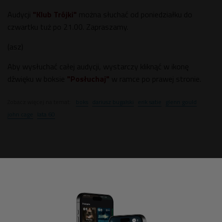
Audycji
"Klub Trójki"
można słuchać od poniedziałku do
czwartku tuż po 21.00. Zapraszamy.
(asz)
Aby wysłuchać całej audycji, wystarczy kliknąć w ikonę
dźwięku w boksie
"Posłuchaj"
w ramce po prawej stronie.
Zobacz więcej na temat:
boks
dariusz bugalski
erik satie
glenn gould
john cage
lata 60