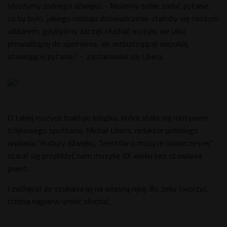
słyszymy żadnego dźwięku. - Możemy sobie zadać pytanie,
co by było, jakiego rodzaju doświadczenie stałoby się naszym
udziałem, gdybyśmy zaczęli słuchać muzyki, nie jako
prowadzącej do spełnienia, ale wzbudzającej niepokój,
stawiającej pytania? – zastanawiał się Libera.
O takiej muzyce traktuje książka, która stała się motywem
trójkowego spotkania. Michał Libera, redaktor polskiego
wydania "Kultury dźwięku, Tekstów o muzyce nowoczesnej"
starał się przybliżyć nam muzykę XX wieku bez stawiania
puent.
I zachęcał do szukania jej na własną rękę. Bo żeby tworzyć,
trzeba najpierw umieć słuchać.