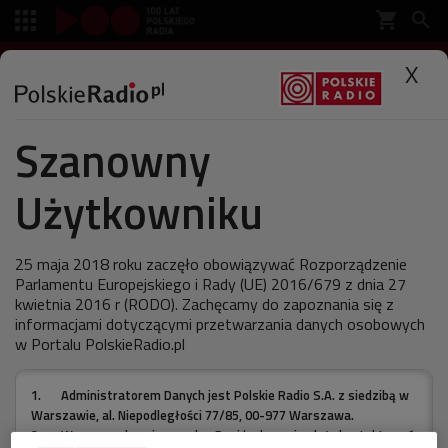
shopping_cart


SŁUCHAJ
X

Szanowny
Polskie Radio
Muzyka
Artykuł
Użytkowniku
Muzyką może być wszystko
25 maja 2018 roku zaczęło obowiązywać Rozporządzenie
Parlamentu Europejskiego i Rady (UE) 2016/679 z dnia 27
kwietnia 2016 r (RODO). Zachęcamy do zapoznania się z
ostatnia aktualizacja:
informacjami dotyczącymi przetwarzania danych osobowych
18.02.2011 19:00
w Portalu PolskieRadio.pl
1.
Administratorem Danych jest Polskie Radio S.A. z siedzibą w
Szumy, szmery, dźwięki powycinane z niemuzycznej
Warszawie, al. Niepodległości 77/85, 00-977 Warszawa.
rzeczywistości, nawet cisza... Muzyka
2.
W sprawach związanych z Pani/a danymi należy kontaktować
eksperymentalna, czerpiąca z życia codziennego, nie