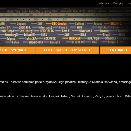
Jedynka
Dwójka
Tr
KCJE
SYGNAŁY
FOTO
WIDEO
TOP SECRET
O RADIACH
szek Talko wspominają polsko-żydowskiego pisarza i historyka Michała Borwicza, zmarłego
ski właśc. Zdzisław Jeziorański
,
Leszek Talko
,
Michał Borwicz
,
Paryż
,
pisarz
,
RFI
,
Wła