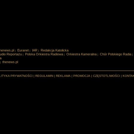
henews.pl
Euranet
IAR
Redakcja Katolicka
|
|
|
udio Reportażu
Polska Orkiestra Radiowa
Orkiestra Kameralna
Chór Polskiego Radia
|
|
|
|
a
thenews.pl
|
LITYKA PRYWATNOŚCI
|
REGULAMIN
|
REKLAMA
|
PROMOCJA
|
CZĘSTOTLIWOŚCI
|
KONTA