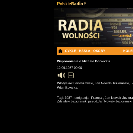
CYKLE
HASŁA
OSOBY
KOLE
Wspomnienia o Michale Borwiczu
12.09.1987 00:00
Władysław Bartoszewski, Jan Nowak-Jeziorański, Le
Wiernikowska.
Tagi:
1987
,
emigracja
,
Francja
,
Jan Nowak-Jeziorań
Zdzisław Jeziorański pseud.Jan Nowak-Jeziorański