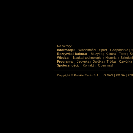
Na skróty:
Informacje:
Wiadomości
Sport
Gospodarka
t
|
|
|
Rozrywka i kultura:
Muzyka
Kultura
Teatr
St
|
|
|
Wiedza:
Nauka i technologie
Historia
Szkoleni
|
|
Programy:
Jedynka
Dwójka
Trójka
Czwórka
|
|
|
Społeczności:
Kontakt
Oceń nas!
|
Copyright © Polskie Radio S.A
O NAS
|
PR SA
|
PO