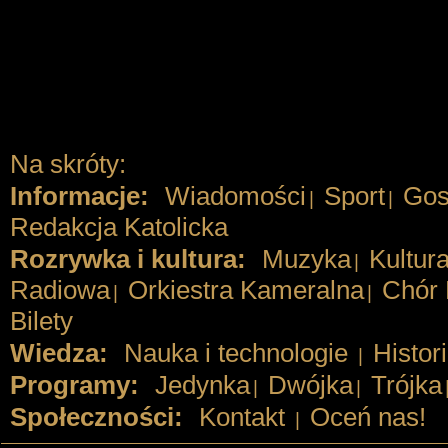
Na skróty:
Informacje:
Wiadomości
Sport
Gos
|
|
Redakcja Katolicka
Rozrywka i kultura:
Muzyka
Kultur
|
Radiowa
Orkiestra Kameralna
Chór 
|
|
Bilety
Wiedza:
Nauka i technologie
Histor
|
Programy:
Jedynka
Dwójka
Trójka
|
|
Społeczności:
Kontakt
Oceń nas!
|