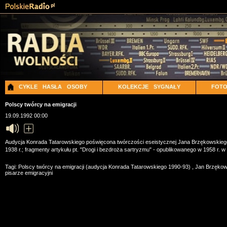
CYKLE
HASŁA
OSOBY
KOLEKCJE
SYGNAŁY
FOT
Polscy twórcy na emigracji
19.09.1992 00:00
Audycja Konrada Tatarowskiego poświęcona twórczości eseistycznej Jana Brzękowskiego - 
1938 r.; fragmenty artykułu pt. "Drogi i bezdroża sartryzmu" - opublikowanego w 1958 r. w "
Tagi:
Polscy twórcy na emigracji (audycja Konrada Tatarowskiego 1990-93)
,
Jan Brzęko
pisarze emigracyjni