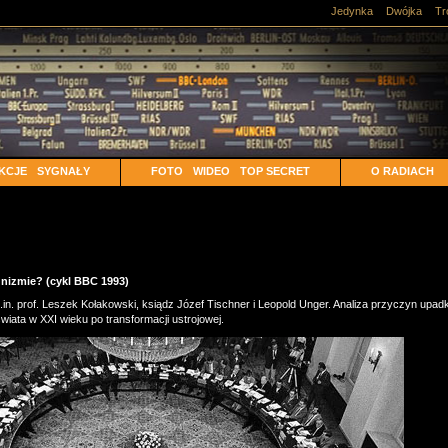
Jedynka
Dwójka
Tr
KCJE
SYGNAŁY
FOTO
WIDEO
TOP SECRET
O RADIACH
nizmie? (cykl BBC 1993)
. prof. Leszek Kołakowski, ksiądz Józef Tischner i Leopold Unger. Analiza przyczyn upa
iata w XXI wieku po transformacji ustrojowej.