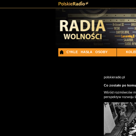
CYKLE
HASŁA
OSOBY
KOLE
polskieradio.pl
Co zostało po komu
Wśród rozmówców m.in
perspektyw rozwoju św