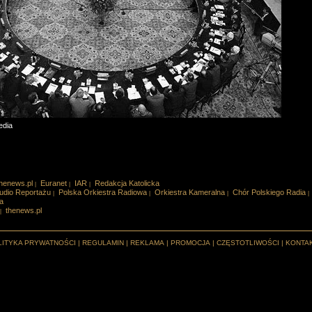
edia
henews.pl
Euranet
IAR
Redakcja Katolicka
|
|
|
udio Reportażu
Polska Orkiestra Radiowa
Orkiestra Kameralna
Chór Polskiego Radia
|
|
|
|
a
thenews.pl
|
LITYKA PRYWATNOŚCI
|
REGULAMIN
|
REKLAMA
|
PROMOCJA
|
CZĘSTOTLIWOŚCI
|
KONTA