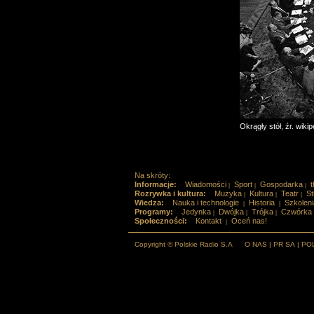
Okrągły stół, źr. wikip
Na skróty:
Informacje:
Wiadomości
Sport
Gospodarka
t
|
|
|
Rozrywka i kultura:
Muzyka
Kultura
Teatr
St
|
|
|
Wiedza:
Nauka i technologie
Historia
Szkoleni
|
|
Programy:
Jedynka
Dwójka
Trójka
Czwórka
|
|
|
Społeczności:
Kontakt
Oceń nas!
|
Copyright © Polskie Radio S.A
O NAS
|
PR SA
|
PO