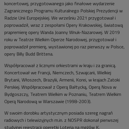
koncertowej, przygotowanego jako finałowe wydarzenie
Zagranicznego Programu Kulturalnego Polskiej Prezydencji w
Radzie Unii Europejskiej. We wrześniu 2021 przygotował i
poprowadził, wraz z zespołami Opery Krakowskiej, światową
prapremierę opery Wanda Joanny Wnuk-Nazarowej. W 2019
roku w Teatrze Wielkim Operze Narodowej, przygotował i
poprowadził premierę, wystawionej po raz pierwszy w Polsce,
opery Billy Budd Brittena.
Współpracował z licznymi orkiestrami w kraju i za granicą.
Koncertował we Francji, Niemczech, Szwajcarii, Wielkiej
Brytanii, Włoszech, Brazylii, Armenii, Korei, w krajach Zatoki
Perskiej. Współpracował z Operą Bałtycką, Operą Nova w
Bydgoszczy, Teatrem Wielkim w Poznaniu, Teatrem Wielkim
Operą Narodową w Warszawie (1998-2003).
W swoim dorobku artystycznym posiada szereg nagrań
radiowych i telewizyjnych m.in. z NOSPR dokonał pierwszej
studyjnej rejestracji operetki Loteria na mężów K.