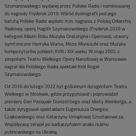
Szymanowskiego wydanej przez Polskie Radio i nominowanej
do nagrody Fryderyk 2019. Wśród dyskografii pod jego
batutą Polskie Radio wydało m.in. nagrania z Polską Orkiestrą
Radiową: operę Hagith Szymanowskiego (Fryderyk 2020 w
kategorii Album Roku Muzyka Oratoryjna i Operowa), utwory
symfoniczne Henryka Warsa, Msze Moniuszki oraz Muzyka
kompozytorów polskich XVIII i XIX wieku. W maju 2002 z
zespołami Teatru Wielkiego Opery Narodowej w Warszawie
nagrał dla Polskiego Radia spektakl Król Roger
Szymanowskiego.
Od 2016 do lutego 2022 był gościnnym dyrygentem Teatru
Wielkiego w Moskwie, gdzie przygotował i poprowadził
premiery Don Pasquale Donizettiego oraz Idioty Weinberga, a
także dyrygował spektaklami Eugeniusza Oniegina
Czajkowskiego oraz Katarzyny Izmajłowej Szostakowicza.
Współpracę zerwał po barbarzyńskim ataku reżimu
putinowskiego na Ukrainę.