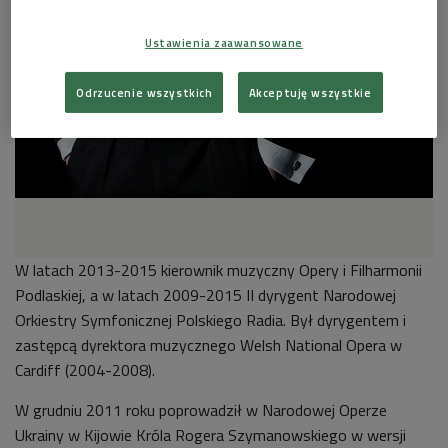
Ustawienia zaawansowane
Odrzucenie wszystkich
Akceptuję wszystkie
W latach 2013-2015 kierownik muzyczny Opery i Filharmonii
Podlaskiej, a w latach 2009-2015 II dyrygent Narodowej
Orkiestry Symfonicznej Polskiego Radia. Był dyrygentem i
zastępcą dyrektora muzycznego Welsh National Opera w
Cardiff (2004-2008).
W grudniu 2011 roku poprowadził w Narodowej Operze
Ukrainy w Kijowie Króla Rogera Szymanowskiego w wersji