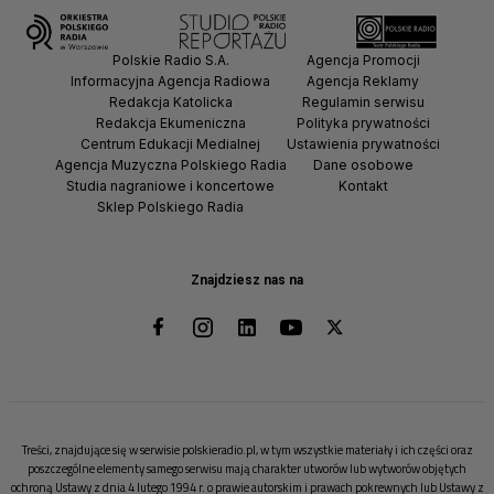
Polskie Radio S.A.
Agencja Promocji
Informacyjna Agencja Radiowa
Agencja Reklamy
Redakcja Katolicka
Regulamin serwisu
Redakcja Ekumeniczna
Polityka prywatności
Centrum Edukacji Medialnej
Ustawienia prywatności
Agencja Muzyczna Polskiego Radia
Dane osobowe
Studia nagraniowe i koncertowe
Kontakt
Sklep Polskiego Radia
Znajdziesz nas na
Treści, znajdujące się w serwisie polskieradio.pl, w tym wszystkie materiały i ich części oraz
poszczególne elementy samego serwisu mają charakter utworów lub wytworów objętych
ochroną Ustawy z dnia 4 lutego 1994 r. o prawie autorskim i prawach pokrewnych lub Ustawy z