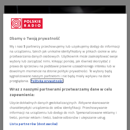
Dbamy o Twoją prywatność
My i nasi
5
partnerzy przechowujemy lub uzyskujemy dostęp do informacji
na urządzeniu, takich jak unikalne identyfikatory w plikach cookie w celu
przetwarzania danych osobowych. Użytkownik może zaakceptować swoje
wybory lub zarządzać nimi, klikając poniżej, jak również skorzystać z
prawa do sprzeciwu na podstawie prawnie uzasadnionego interesu lub w
dowolnym momencie na stronie polityki prywatności. Te wybory będą
sygnalizowane naszym partnerom i nie będą miały wpływu na dane
przeglądania.
Polityka prywatności
Wraz z naszymi partnerami przetwarzamy dane w celu
zapewnienia:
Użycie dokładnych danych geolokalizacyjnych. Aktywne skanowanie
charakterystyki urządzenia do celów identyfikacji. Przechowywanie
informacji na urządzeniu lub dostęp do nich. Spersonalizowane reklamy i
treści, pomiar reklam i treści, badnie odbiorców i ulepszanie usług.
Lista partnerów (dostawców)