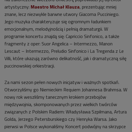
artystyczny:
Maestro Michał Klauza
, prezentując mniej
znane, lecz niezwykle barwne utwory Giacoma Pucciniego.
Jego muzyka charakteryzuje się ogromnym ładunkiem
emocjonalnym, melodyjnością i pełnią dramaturgii. W
programie koncertu znajdą się: Capriccio Sinfonico, a także
fragmenty z oper: Suor Angelica – Intermezzo, Manon
Lescaut – Intermezzo, Preludio Sinfonico i La Tregenda z Le
Villi, które ukazują zarówno delikatność, jak i dramatyczną siłę
puccinowskiej orkiestracji.
Za nami sezon pełen nowych inicjatyw i ważnych spotkań.
Otworzyliśmy go Niemieckim Requiem Johannesa Brahmsa. W
nowy rok weszliśmy tanecznym krokiem przebojów
międzywojnia, skomponowanych przez wielkich twórców
związanych z Polskim Radiem: Władysława Szpilmana, Artura
Golda, Jerzego Petersburskiego czy Henryka Warsa. Jako
pierwsi w Polsce wykonaliśmy Koncert podwójny na skrzypce