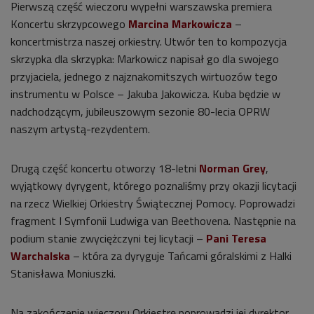
Pierwszą część wieczoru wypełni warszawska premiera
Koncertu skrzypcowego
Marcina Markowicza
–
koncertmistrza naszej orkiestry. Utwór ten to kompozycja
skrzypka dla skrzypka: Markowicz napisał go dla swojego
przyjaciela, jednego z najznakomitszych wirtuozów tego
instrumentu w Polsce – Jakuba Jakowicza. Kuba będzie w
nadchodzącym, jubileuszowym sezonie 80-lecia OPRW
naszym artystą-rezydentem.
Drugą część koncertu otworzy 18-letni
Norman Grey
,
wyjątkowy dyrygent, którego poznaliśmy przy okazji licytacji
na rzecz Wielkiej Orkiestry Świątecznej Pomocy. Poprowadzi
fragment I Symfonii Ludwiga van Beethovena. Następnie na
podium stanie zwyciężczyni tej licytacji –
Pani Teresa
Warchalska
– która za dyryguje Tańcami góralskimi z Halki
Stanisława Moniuszki.
Na zakończenie wieczoru Orkiestrę poprowadzi jej dyrektor