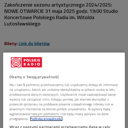
Zakończenie sezonu artystycznego 2024/2025:
NOWE OTWARCIE 31 maja 2025 godz. 19:00 Studio
Koncertowe Polskiego Radia im. Witolda
Lutosławskiego
Bilety:
Link do biletów
Program:
Marcin Markowicz
– Koncert skrzypcowy
Dbamy o Twoją prywatność
---
My i nasi
5
partnerzy przechowujemy lub uzyskujemy dostęp do informacji
na urządzeniu, takich jak unikalne identyfikatory w plikach cookie w celu
Ludwig van Beethoven
– I Symfonia (fragment)
przetwarzania danych osobowych. Użytkownik może zaakceptować swoje
wybory lub zarządzać nimi, klikając poniżej, jak również skorzystać z
prawa do sprzeciwu na podstawie prawnie uzasadnionego interesu lub w
Stanisław Moniuszko
– Tańce góralskie z opery Halka
dowolnym momencie na stronie polityki prywatności. Te wybory będą
sygnalizowane naszym partnerom i nie będą miały wpływu na dane
Giacomo Puccini
:
przeglądania.
Polityka prywatności
Wraz z naszymi partnerami przetwarzamy dane w celu