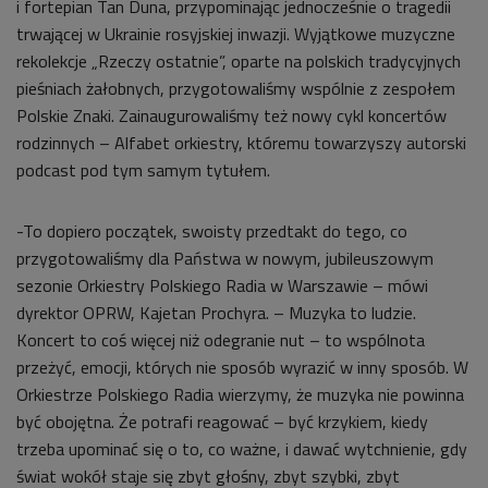
i fortepian Tan Duna, przypominając jednocześnie o tragedii
trwającej w Ukrainie rosyjskiej inwazji. Wyjątkowe muzyczne
rekolekcje „Rzeczy ostatnie”, oparte na polskich tradycyjnych
pieśniach żałobnych, przygotowaliśmy wspólnie z zespołem
Polskie Znaki. Zainaugurowaliśmy też nowy cykl koncertów
rodzinnych – Alfabet orkiestry, któremu towarzyszy autorski
podcast pod tym samym tytułem.
-To dopiero początek, swoisty przedtakt do tego, co
przygotowaliśmy dla Państwa w nowym, jubileuszowym
sezonie Orkiestry Polskiego Radia w Warszawie – mówi
dyrektor OPRW, Kajetan Prochyra. – Muzyka to ludzie.
Koncert to coś więcej niż odegranie nut – to wspólnota
przeżyć, emocji, których nie sposób wyrazić w inny sposób. W
Orkiestrze Polskiego Radia wierzymy, że muzyka nie powinna
być obojętna. Że potrafi reagować – być krzykiem, kiedy
trzeba upominać się o to, co ważne, i dawać wytchnienie, gdy
świat wokół staje się zbyt głośny, zbyt szybki, zbyt