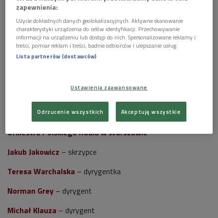
zapewnienia:
– Capriccio Sinfonico
Użycie dokładnych danych geolokalizacyjnych. Aktywne skanowanie
– Suor Angelica – Intermezzo
charakterystyki urządzenia do celów identyfikacji. Przechowywanie
informacji na urządzeniu lub dostęp do nich. Spersonalizowane reklamy i
– Preludio Sinfonico
treści, pomiar reklam i treści, badnie odbiorców i ulepszanie usług.
Lista partnerów (dostawców)
– Manon Lescaut – Intermezzo (Act III)
– La Tregenda z opery Le Villi
Ustawienia zaawansowane
Wykonawcy:
Odrzucenie wszystkich
Akceptuję wszystkie
Orkiestra Polskiego Radia w Warszawie
Jakub Jakowicz
– skrzypce
Teresa Warchalska
– dyrygentka
Norman Grey
– dyrygent
Michał Klauza
– dyrygent