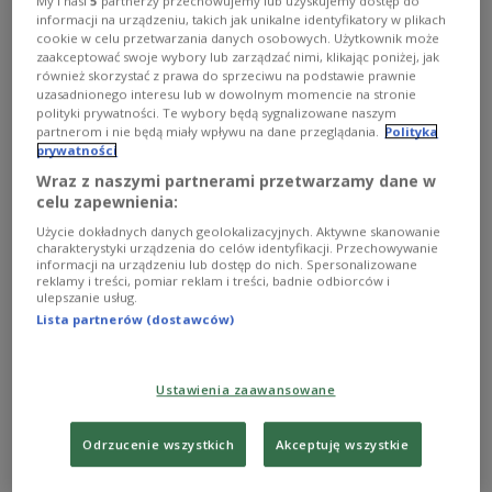
My i nasi
5
partnerzy przechowujemy lub uzyskujemy dostęp do
informacji na urządzeniu, takich jak unikalne identyfikatory w plikach
cookie w celu przetwarzania danych osobowych. Użytkownik może
zaakceptować swoje wybory lub zarządzać nimi, klikając poniżej, jak
również skorzystać z prawa do sprzeciwu na podstawie prawnie
uzasadnionego interesu lub w dowolnym momencie na stronie
polityki prywatności. Te wybory będą sygnalizowane naszym
partnerom i nie będą miały wpływu na dane przeglądania.
Polityka
Duety w Dwójce 21 czerwca godz. 10:00
prywatności
Wraz z naszymi partnerami przetwarzamy dane w
celu zapewnienia:
Użycie dokładnych danych geolokalizacyjnych. Aktywne skanowanie
charakterystyki urządzenia do celów identyfikacji. Przechowywanie
informacji na urządzeniu lub dostęp do nich. Spersonalizowane
reklamy i treści, pomiar reklam i treści, badnie odbiorców i
ulepszanie usług.
Lista partnerów (dostawców)
Ustawienia zaawansowane
Odrzucenie wszystkich
Akceptuję wszystkie
Duety w Dwójce 14 czerwca godz. 10:00