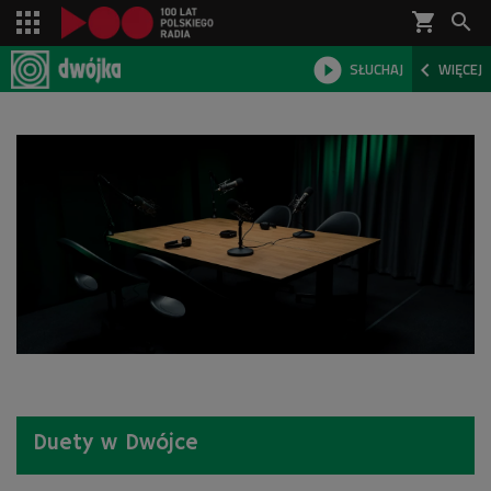
shopping_cart



SŁUCHAJ
WIĘCEJ

Duety w Dwójce