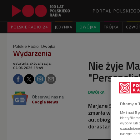
PORTAL POLSKIEGO
POLSKIE RADIO 24
JEDYNKA
DWÓJKA
TRÓJKA
CZWÓ
Polskie Radio
Dwójka
Wydarzenia
Nie żyje Ma
ostatnia aktualizacja:
04.06.2026 13:49
"Persepolis
Obserwuj nas na
Google News
Dbamy o 
Marjane Satrapi, irań
zmarła w wieku 56 la
My i nasi
5
p
identyfikat
autobiograficzna pow
wybory lub z
dorastaniu w Iranie p
uzasadnione
naszym part