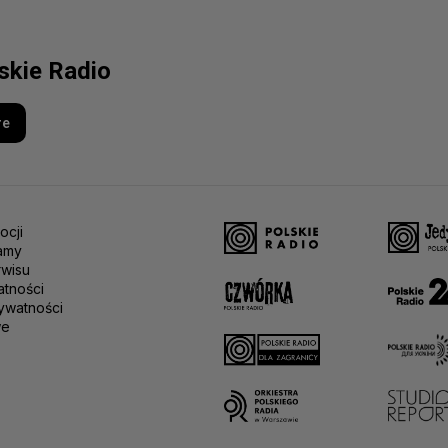
lskie Radio
re
ocji
amy
rwisu
atności
ywatności
we