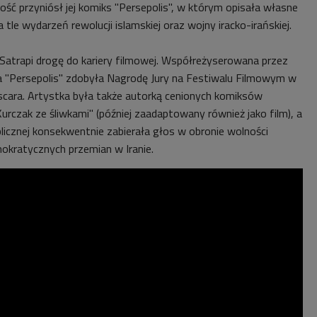
ć przyniósł jej komiks "Persepolis", w którym opisała własne
 tle wydarzeń rewolucji islamskiej oraz wojny iracko-irańskiej.
 Satrapi drogę do kariery filmowej. Współreżyserowana przez
a "Persepolis" zdobyła Nagrodę Jury na Festiwalu Filmowym w
scara. Artystka była także autorką cenionych komiksów
Kurczak ze śliwkami" (później zaadaptowany również jako film), a
blicznej konsekwentnie zabierała głos w obronie wolności
mokratycznych przemian w Iranie.