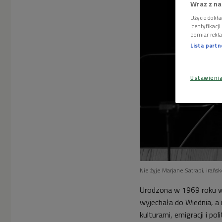
Wraz z na
Użycie dokła
identyfikacj
pomiar rekla
Lista part
Ustawieni
Nie żyje Marjane Satrapi, irańs
Urodzona w 1969 roku w
wyjechała do Wiednia, a 
kulturami, emigracji i p