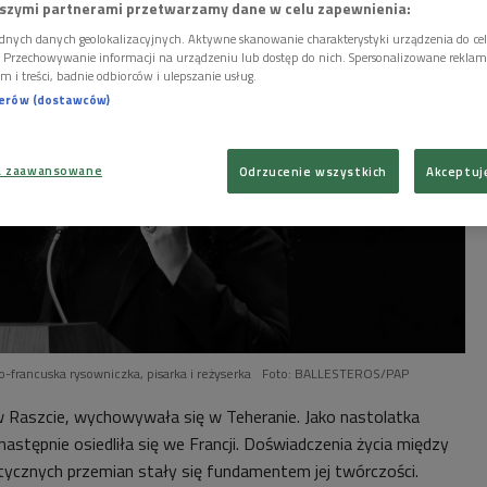
szymi partnerami przetwarzamy dane w celu zapewnienia:
dnych danych geolokalizacyjnych. Aktywne skanowanie charakterystyki urządzenia do ce
i. Przechowywanie informacji na urządzeniu lub dostęp do nich. Spersonalizowane reklamy 
m i treści, badnie odbiorców i ulepszanie usług.
nerów (dostawców)
a zaawansowane
Odrzucenie wszystkich
Akceptuj
ko-francuska rysowniczka, pisarka i reżyserka
Foto: BALLESTEROS/PAP
 Raszcie, wychowywała się w Teheranie. Jako nastolatka
następnie osiedliła się we Francji. Doświadczenia życia między
olitycznych przemian stały się fundamentem jej twórczości.