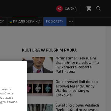
shopping_cart


SŁUCHAJ

ICY
ПР ДЛЯ УКРАЇНИ
PODCASTY
KULTURA W POLSKIM RADIU:
"Primetime": seksualni
drapieżnicy na celowniku
i w kamerze Roberta
Pattinsona
Od pierwszej linii do pop-
artowej legendy. Andy
 unikalne
Warhol nieznany w
tować swoje
Krakowie
wie prawnie
sygnalizowane
Święto Królowej Polskich
Rzek - już jutro zaczyna