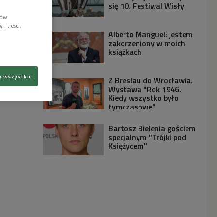
się 10. Festiwal Wisły
lów
i treści,
Alberto Manguel: jestem
zakorzeniony w moich
książkach
ę wszystkie
Z Breslau do Wrocławia.
Wystawa "Rok 1946.
Kiedy wszystko było
tymczasowe"
Bartosz Bielenia gościem
specjalnym "Trójki pod
Księżycem"