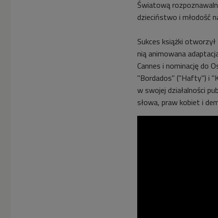
Światową rozpoznawalnoś
dzieciństwo i młodość na
Sukces książki otworzył
nią animowana adaptacj
Cannes i nominację do O
"Bordados" ("Hafty") i "
w swojej działalności pu
słowa, praw kobiet i de