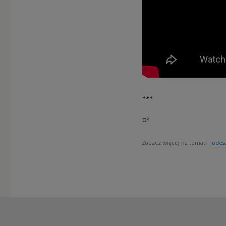
***
oł
Zobacz więcej na temat:
odes