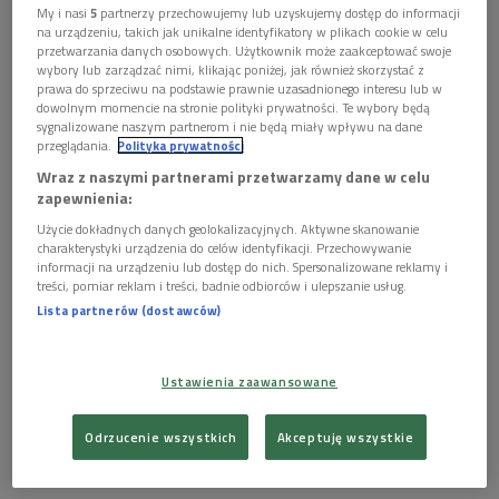
My i nasi
5
partnerzy przechowujemy lub uzyskujemy dostęp do informacji
Obserwuj nas na
na urządzeniu, takich jak unikalne identyfikatory w plikach cookie w celu
Google News
przetwarzania danych osobowych. Użytkownik może zaakceptować swoje
wybory lub zarządzać nimi, klikając poniżej, jak również skorzystać z
16 listopada 2009, godz. 19:30
prawa do sprzeciwu na podstawie prawnie uzasadnionego interesu lub w
dowolnym momencie na stronie polityki prywatności. Te wybory będą
sygnalizowane naszym partnerom i nie będą miały wpływu na dane
10 listopada minęła 40. rocznica śmierci Tadeusza Peipera -
przeglądania.
Polityka prywatności
poety, krytyka literackiego, teoretyka poezji, eseisty,
Wraz z naszymi partnerami przetwarzamy dane w celu
założyciela i redaktora czasopisma "Zwrotnica", autora
zapewnienia:
programu poetyckiego Awangardy Krakowskiej. W
Użycie dokładnych danych geolokalizacyjnych. Aktywne skanowanie
poniedziałek przypominamy archiwalne słuchowisko
charakterystyki urządzenia do celów identyfikacji. Przechowywanie
informacji na urządzeniu lub dostęp do nich. Spersonalizowane reklamy i
dokumentalne Jerzego Tuszewskiego - "O szamanie sztuki
treści, pomiar reklam i treści, badnie odbiorców i ulepszanie usług.
XX wieku."
Lista partnerów (dostawców)
Ustawienia zaawansowane
Zobacz więcej na temat:
jerzy tuszewski
tadeusz peiper
Odrzucenie wszystkich
Akceptuję wszystkie
KULTURA W POLSKIM RADIU: