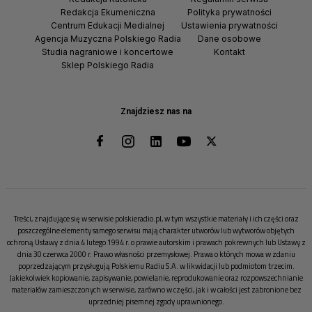
Redakcja Ekumeniczna
Polityka prywatności
Centrum Edukacji Medialnej
Ustawienia prywatności
Agencja Muzyczna Polskiego Radia
Dane osobowe
Studia nagraniowe i koncertowe
Kontakt
Sklep Polskiego Radia
Znajdziesz nas na
Treści, znajdujące się w serwisie polskieradio.pl, w tym wszystkie materiały i ich części oraz
poszczególne elementy samego serwisu mają charakter utworów lub wytworów objętych
ochroną Ustawy z dnia 4 lutego 1994 r. o prawie autorskim i prawach pokrewnych lub Ustawy z
dnia 30 czerwca 2000 r. Prawo własności przemysłowej. Prawa o których mowa w zdaniu
poprzedzającym przysługują Polskiemu Radiu S.A. w likwidacji lub podmiotom trzecim.
Jakiekolwiek kopiowanie, zapisywanie, powielanie, reprodukowanie oraz rozpowszechnianie
materiałów zamieszczonych w serwisie, zarówno w części, jak i w całości jest zabronione bez
uprzedniej pisemnej zgody uprawnionego.