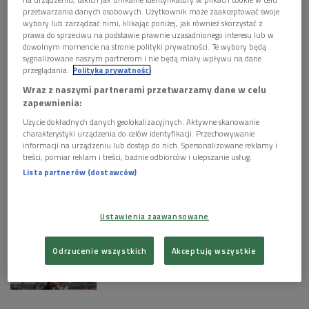
Obserwuj nas na
przetwarzania danych osobowych. Użytkownik może zaakceptować swoje
Google News
wybory lub zarządzać nimi, klikając poniżej, jak również skorzystać z
prawa do sprzeciwu na podstawie prawnie uzasadnionego interesu lub w
2 sierpnia 2009, godz. 9:45
dowolnym momencie na stronie polityki prywatności. Te wybory będą
sygnalizowane naszym partnerom i nie będą miały wpływu na dane
przeglądania.
Polityka prywatności
Gawęda dr Bożeny Fabiani o Izabelli d'Este, żonie Franciszka II
Wraz z naszymi partnerami przetwarzamy dane w celu
Gonzagi, markiza Mantui, jednej z czołowych postaci włoskiego
zapewnienia:
renesansu, która gościła na swym dworze Leonarda da Vinci.
Zobacz więcej na temat:
bożena fabiani
Użycie dokładnych danych geolokalizacyjnych. Aktywne skanowanie
charakterystyki urządzenia do celów identyfikacji. Przechowywanie
informacji na urządzeniu lub dostęp do nich. Spersonalizowane reklamy i
treści, pomiar reklam i treści, badnie odbiorców i ulepszanie usług.
KULTURA W POLSKIM RADIU:
Lista partnerów (dostawców)
Od pierwszej kreski do pop-artowej
legendy. Andy Warhol nieznany w
Krakowie
Ustawienia zaawansowane
Święto Królowej Polskich Rzek - już
Odrzucenie wszystkich
Akceptuję wszystkie
jutro zaczyna się 10. Festiwal Wisły