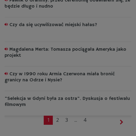
Pawlik o Grammy: przed ceremonią obawiałem się, że
będzie długo i nudno
Czy da się ucywilizować miejski hałas?
Magdalena Merta: Tomasza pociągała Ameryka jako
projekt
Czy w 1990 roku Armia Czerwona miała bronić
granicy na Odrze i Nysie?
"Selekcja w Gdyni była za ostra". Dyskusja o festiwalu
filmowym
1
2
3
...
4