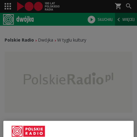
shopping_cart



SŁUCHAJ
WIĘCEJ

Polskie Radio
Dwójka
W tyglu kultury