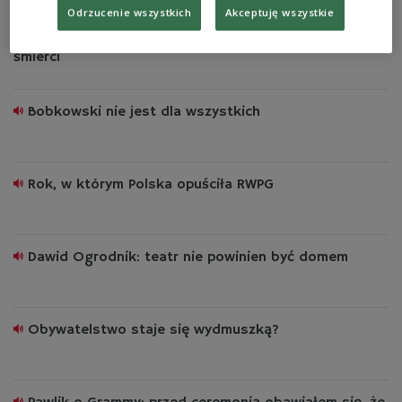
Odrzucenie wszystkich
Akceptuję wszystkie
Granice prawa i granice moralności. Dyskusja o karze
śmierci
Bobkowski nie jest dla wszystkich
Rok, w którym Polska opuściła RWPG
Dawid Ogrodnik: teatr nie powinien być domem
Obywatelstwo staje się wydmuszką?