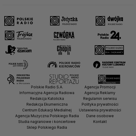
Polskie Radio S.A.
Agencja Promocji
Informacyjna Agencja Radiowa
Agencja Reklamy
Redakcja Katolicka
Regulamin serwisu
Redakcja Ekumeniczna
Polityka prywatności
Centrum Edukacji Medialnej
Ustawienia prywatności
Agencja Muzyczna Polskiego Radia
Dane osobowe
Studia nagraniowe i koncertowe
Kontakt
Sklep Polskiego Radia