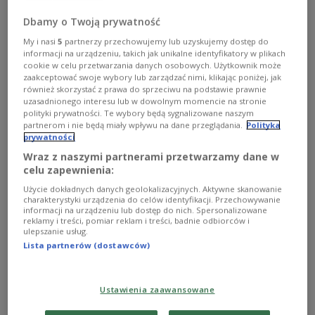
Dbamy o Twoją prywatność
My i nasi
5
partnerzy przechowujemy lub uzyskujemy dostęp do
informacji na urządzeniu, takich jak unikalne identyfikatory w plikach
cookie w celu przetwarzania danych osobowych. Użytkownik może
zaakceptować swoje wybory lub zarządzać nimi, klikając poniżej, jak
również skorzystać z prawa do sprzeciwu na podstawie prawnie
uzasadnionego interesu lub w dowolnym momencie na stronie
polityki prywatności. Te wybory będą sygnalizowane naszym
partnerom i nie będą miały wpływu na dane przeglądania.
Polityka
prywatności
Wraz z naszymi partnerami przetwarzamy dane w
celu zapewnienia:
Użycie dokładnych danych geolokalizacyjnych. Aktywne skanowanie
charakterystyki urządzenia do celów identyfikacji. Przechowywanie
Krzysztof Kowalewski: premiera
informacji na urządzeniu lub dostęp do nich. Spersonalizowane
reklamy i treści, pomiar reklam i treści, badnie odbiorców i
komedii czy farsy jest rozpoznaniem w
ulepszanie usług.
Lista partnerów (dostawców)
boju
Ferdynand Goetel - ostatnia ofiara Katynia?
Ustawienia zaawansowane