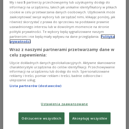
Ten cały musical
My i nasi
5
partnerzy przechowujemy lub uzyskujemy dostęp do
informacji na urządzeniu, takich jak unikalne identyfikatory w plikach
cookie w celu przetwarzania danych osobowych. Użytkownik może
zaakceptować swoje wybory lub zarządzać nimi, klikając poniżej, jak
również skorzystać z prawa do sprzeciwu na podstawie prawnie
uzasadnionego interesu lub w dowolnym momencie na stronie
polityki prywatności. Te wybory będą sygnalizowane naszym
partnerom i nie będą miały wpływu na dane przeglądania.
Polityka
prywatności
Wraz z naszymi partnerami przetwarzamy dane w
celu zapewnienia:
Użycie dokładnych danych geolokalizacyjnych. Aktywne skanowanie
charakterystyki urządzenia do celów identyfikacji. Przechowywanie
informacji na urządzeniu lub dostęp do nich. Spersonalizowane
reklamy i treści, pomiar reklam i treści, badnie odbiorców i
ulepszanie usług.
Ten cały musical 25 stycznia godz.
Lista partnerów (dostawców)
13:00
Ustawienia zaawansowane
Ten cały musical 18 stycznia godz. 13:00
Odrzucenie wszystkich
Akceptuję wszystkie