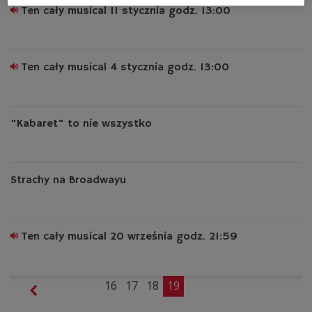
Ten cały musical 11 stycznia godz. 13:00
Ten cały musical 4 stycznia godz. 13:00
"Kabaret" to nie wszystko
Strachy na Broadwayu
Ten cały musical 20 września godz. 21:59
16
17
18
19