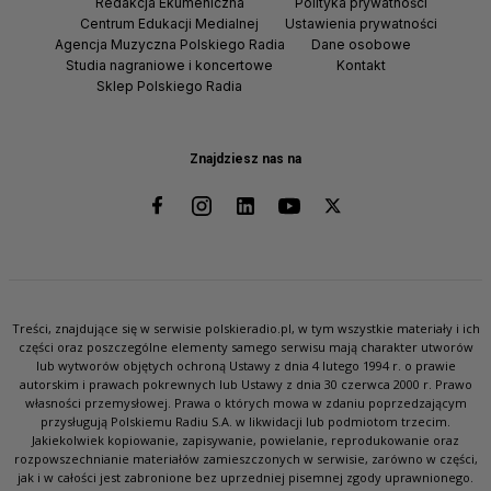
Redakcja Ekumeniczna
Polityka prywatności
Centrum Edukacji Medialnej
Ustawienia prywatności
Agencja Muzyczna Polskiego Radia
Dane osobowe
Studia nagraniowe i koncertowe
Kontakt
Sklep Polskiego Radia
Znajdziesz nas na
Treści, znajdujące się w serwisie polskieradio.pl, w tym wszystkie materiały i ich
części oraz poszczególne elementy samego serwisu mają charakter utworów
lub wytworów objętych ochroną Ustawy z dnia 4 lutego 1994 r. o prawie
autorskim i prawach pokrewnych lub Ustawy z dnia 30 czerwca 2000 r. Prawo
własności przemysłowej. Prawa o których mowa w zdaniu poprzedzającym
przysługują Polskiemu Radiu S.A. w likwidacji lub podmiotom trzecim.
Jakiekolwiek kopiowanie, zapisywanie, powielanie, reprodukowanie oraz
rozpowszechnianie materiałów zamieszczonych w serwisie, zarówno w części,
jak i w całości jest zabronione bez uprzedniej pisemnej zgody uprawnionego.