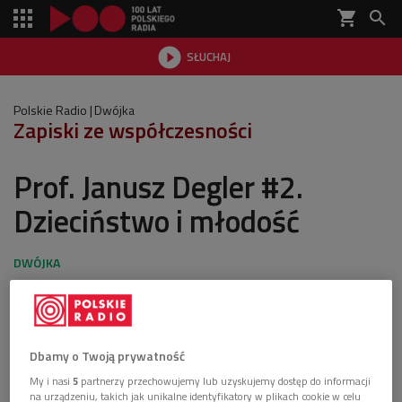
shopping_cart


SŁUCHAJ

Polskie Radio
Dwójka
Zapiski ze współczesności
Prof. Janusz Degler #2.
Dzieciństwo i młodość
ostatnia aktualizacja:
03.06.2025 12:45
Dbamy o Twoją prywatność
My i nasi
5
partnerzy przechowujemy lub uzyskujemy dostęp do informacji
na urządzeniu, takich jak unikalne identyfikatory w plikach cookie w celu