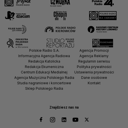
Polskie Radio S.A.
Agencja Promocji
Informacyjna Agencja Radiowa
Agencja Reklamy
Redakcja Katolicka
Regulamin serwisu
Redakcja Ekumeniczna
Polityka prywatności
Centrum Edukacji Medialnej
Ustawienia prywatności
Agencja Muzyczna Polskiego Radia
Dane osobowe
Studia nagraniowe i koncertowe
Kontakt
Sklep Polskiego Radia
Znajdziesz nas na