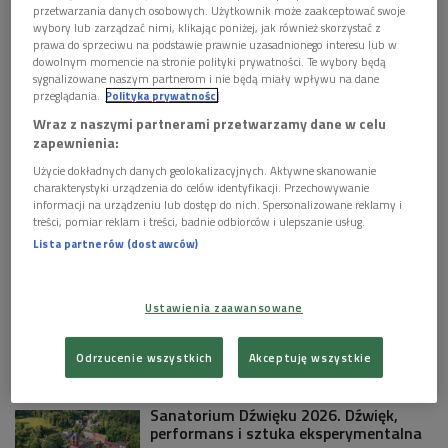
Obserwuj nas na
przetwarzania danych osobowych. Użytkownik może zaakceptować swoje
Google News
wybory lub zarządzać nimi, klikając poniżej, jak również skorzystać z
prawa do sprzeciwu na podstawie prawnie uzasadnionego interesu lub w
- Od dzieciństwa wychowywałem się wśród ludzi
dowolnym momencie na stronie polityki prywatności. Te wybory będą
sztuki, kultury, nauki. Wokół Polskiego Radia były
sygnalizowane naszym partnerom i nie będą miały wpływu na dane
wille poniemieckie i tam mieszkania otrzymali ludzie
przeglądania.
Polityka prywatności
pracujący w Polskim Radiu - wspominał prof. Janusz
Wraz z naszymi partnerami przetwarzamy dane w celu
Degler.
zapewnienia:
Użycie dokładnych danych geolokalizacyjnych. Aktywne skanowanie
charakterystyki urządzenia do celów identyfikacji. Przechowywanie
KULTURA W POLSKIM RADIU:
informacji na urządzeniu lub dostęp do nich. Spersonalizowane reklamy i
treści, pomiar reklam i treści, badnie odbiorców i ulepszanie usług.
500-lecie inkorporacji Mazowsza do
Lista partnerów (dostawców)
Korony. Niezwykła wystawa w Płocku
Ustawienia zaawansowane
James Cameron porzuci "Avatara"?
Chcę opowiadać inne historie - mówi
reżyser
Odrzucenie wszystkich
Akceptuję wszystkie
Sanatorium Dźwięku 2026. Dźwięk,
performans i sztuka eksperymentalna