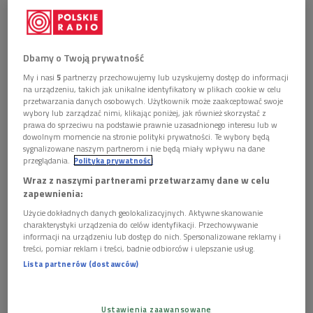
Obserwuj nas na
Google News
W audycji "Letnia noc" Jacek Hawryluk
Dbamy o Twoją prywatność
zaprezentował stare, niewznawiane nagrania
wenezuelskich eksperymentatorów.
My i nasi
5
partnerzy przechowujemy lub uzyskujemy dostęp do informacji
na urządzeniu, takich jak unikalne identyfikatory w plikach cookie w celu
przetwarzania danych osobowych. Użytkownik może zaakceptować swoje
1 plik
AUDIO
wybory lub zarządzać nimi, klikając poniżej, jak również skorzystać z
prawa do sprzeciwu na podstawie prawnie uzasadnionego interesu lub w


dowolnym momencie na stronie polityki prywatności. Te wybory będą
119'57
sygnalizowane naszym partnerom i nie będą miały wpływu na dane
przeglądania.
Polityka prywatności
Psychodeliczne lata 70. w Wenezueli (Letnia
noc/Dwójka)
Wraz z naszymi partnerami przetwarzamy dane w celu
zapewnienia:
Użycie dokładnych danych geolokalizacyjnych. Aktywne skanowanie
charakterystyki urządzenia do celów identyfikacji. Przechowywanie
informacji na urządzeniu lub dostęp do nich. Spersonalizowane reklamy i
treści, pomiar reklam i treści, badnie odbiorców i ulepszanie usług.
Lista partnerów (dostawców)
Ustawienia zaawansowane