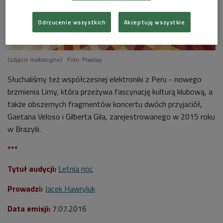
Odrzucenie wszystkich
Akceptuję wszystkie
(zdjęcie ilustracyjne)
Foto: Pixabay
Słuchaliśmy też współczesnej elektroniki z Peru - nowego
brzmienia Limy, która przeżywa fascynację kulturą klubową, a
także obszernych fragmentów koncertu dwóch przyjaciół,
Gaetana Veloso i Gilberta Gila, zarejestrowanego w 2015 roku
w Brazylii.
***
Tytuł audycji:
Letnia noc
Prowadzi:
Jacek Hawryluk
Data emisji:
7.07.2016