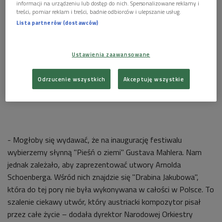
informacji na urządzeniu lub dostęp do nich. Spersonalizowane reklamy i
treści, pomiar reklam i treści, badnie odbiorców i ulepszanie usług.
Lista partnerów (dostawców)
Ustawienia zaawansowane
Odrzucenie wszystkich
Akceptuję wszystkie
- Mogłoby się wydawać, że na inaugurację festiwalu
wybierzemy słynną "Pieśń o ziemi" Gustava Mahlera. Nam
jednak zależało, aby zaprezentować utwory Arnolda
Schoenberga. Wśród nich znajdzie się "Drabina Jakubowa",
która do tej pory nie była wykonywana w całości w Polsce. To
szalenie ciekawy utwór, który austriacki kompozytor pisał
przez całe życie – dodała dyrektor Narodowej Orkiestry