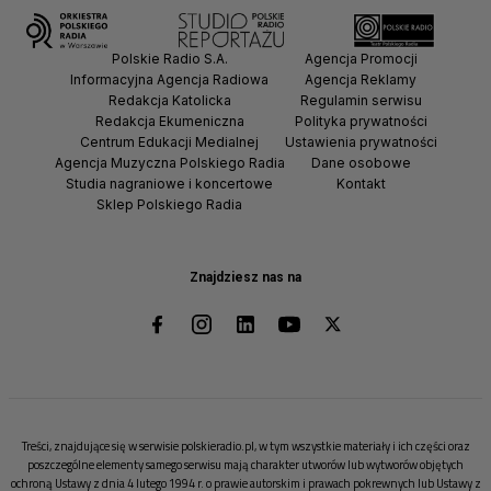
Polskie Radio S.A.
Agencja Promocji
Informacyjna Agencja Radiowa
Agencja Reklamy
Redakcja Katolicka
Regulamin serwisu
Redakcja Ekumeniczna
Polityka prywatności
Centrum Edukacji Medialnej
Ustawienia prywatności
Agencja Muzyczna Polskiego Radia
Dane osobowe
Studia nagraniowe i koncertowe
Kontakt
Sklep Polskiego Radia
Znajdziesz nas na
Treści, znajdujące się w serwisie polskieradio.pl, w tym wszystkie materiały i ich części oraz
poszczególne elementy samego serwisu mają charakter utworów lub wytworów objętych
ochroną Ustawy z dnia 4 lutego 1994 r. o prawie autorskim i prawach pokrewnych lub Ustawy z