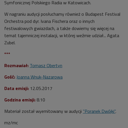
Symfonicznej Polskiego Radia w Katowicach.
W nagraniu audycji posłuchamy również o Budapest Festival
Orchestra pod dyr. Ivana Fischera oraz o
innych
festiwalowych gwiazdach, a także dowiemy się więcej na
temat tajemniczej instalacji, w której weźmie udział... Agata
Zubel.
***
Rozmawiał:
Tomasz Obertyn
Gość:
Joanna Wnuk-Nazarowa
Data emisji:
12.05.2017
Godzina emisji:
8.10
Materiał został wyemitowany w audycji
"Poranek Dwójki"
.
mz/mc