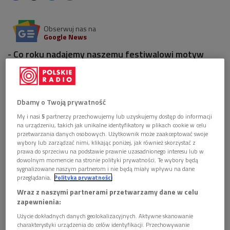
Obserwuj nas na
Google News
- Co roku nadajemy naszemu festiwalowi motyw
przewodni. W tym roku stawiamy na Ziemię, której
wielowymiarowość będziemy ukazywać w różnych
utworach – podkreśliła Joanna Wnuk-Nazarowa,
opowiadając o katowickim wydarzeniu, który
Dbamy o Twoją prywatność
rozpoczyna się w piątek 12 maja.
My i nasi
5
partnerzy przechowujemy lub uzyskujemy dostęp do informacji
na urządzeniu, takich jak unikalne identyfikatory w plikach cookie w celu
przetwarzania danych osobowych. Użytkownik może zaakceptować swoje
1 plik
AUDIO
wybory lub zarządzać nimi, klikając poniżej, jak również skorzystać z
prawa do sprzeciwu na podstawie prawnie uzasadnionego interesu lub w


17'49
dowolnym momencie na stronie polityki prywatności. Te wybory będą
sygnalizowane naszym partnerom i nie będą miały wpływu na dane
Joanna Wnuk-Nazarowa o festiwalu "Katowice
przeglądania.
Polityka prywatności
Kultura Natura" (Poranek Dwójki)
Wraz z naszymi partnerami przetwarzamy dane w celu
zapewnienia:
Użycie dokładnych danych geolokalizacyjnych. Aktywne skanowanie
charakterystyki urządzenia do celów identyfikacji. Przechowywanie