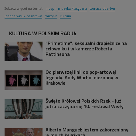
Zobacz więcej na temat:
nospr
muzyka klasyczna
tomasz obertyn
joanna wnuk-nazarowa
muzyka
kultura
KULTURA W POLSKIM RADIU:
"Primetime": seksualni drapieżnicy na
celowniku i w kamerze Roberta
Pattinsona
Od pierwszej linii do pop-artowej
legendy. Andy Warhol nieznany w
Krakowie
Święto Królowej Polskich Rzek - już
jutro zaczyna się 10. Festiwal Wisły
Alberto Manguel: jestem zakorzeniony
w moich książkach