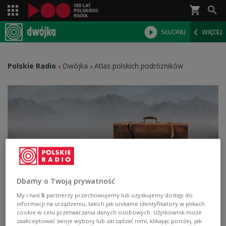
shopping_cart



SŁUCHAJ
WIĘCEJ

Polskie Radio
Dwójka
Atlas polskich podróżników
Dbamy o Twoją prywatność
My i nasi
5
partnerzy przechowujemy lub uzyskujemy dostęp do
informacji na urządzeniu, takich jak unikalne identyfikatory w plikach
cookie w celu przetwarzania danych osobowych. Użytkownik może
zaakceptować swoje wybory lub zarządzać nimi, klikając poniżej, jak