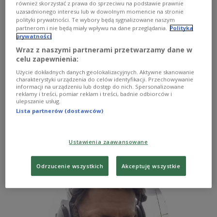
Atlas polskich podróżników
również skorzystać z prawa do sprzeciwu na podstawie prawnie
uzasadnionego interesu lub w dowolnym momencie na stronie
polityki prywatności. Te wybory będą sygnalizowane naszym
partnerom i nie będą miały wpływu na dane przeglądania.
Polityka
O AUDYCJI
prywatności
Wraz z naszymi partnerami przetwarzamy dane w
celu zapewnienia:
Atlas polskich podróżników
Użycie dokładnych danych geolokalizacyjnych. Aktywne skanowanie
charakterystyki urządzenia do celów identyfikacji. Przechowywanie
Prowadzi Bartosz Panek
informacji na urządzeniu lub dostęp do nich. Spersonalizowane
reklamy i treści, pomiar reklam i treści, badnie odbiorców i
ulepszanie usług.
Lista partnerów (dostawców)
PROWADZĄCY
Ustawienia zaawansowane
Bartosz Panek
Odrzucenie wszystkich
Akceptuję wszystkie