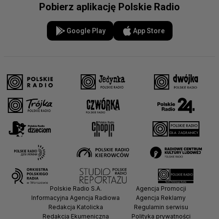
Pobierz aplikację Polskie Radio
Google Play
App Store
Polskie Radio S.A.
Agencja Promocji
Informacyjna Agencja Radiowa
Agencja Reklamy
Redakcja Katolicka
Regulamin serwisu
Redakcja Ekumeniczna
Polityka prywatności