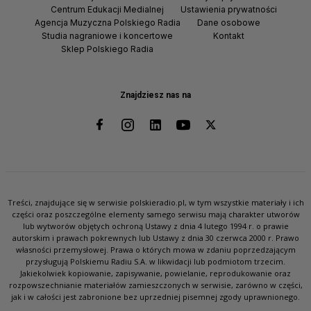
Centrum Edukacji Medialnej
Ustawienia prywatności
Agencja Muzyczna Polskiego Radia
Dane osobowe
Studia nagraniowe i koncertowe
Kontakt
Sklep Polskiego Radia
Znajdziesz nas na
Treści, znajdujące się w serwisie polskieradio.pl, w tym wszystkie materiały i ich
części oraz poszczególne elementy samego serwisu mają charakter utworów
lub wytworów objętych ochroną Ustawy z dnia 4 lutego 1994 r. o prawie
autorskim i prawach pokrewnych lub Ustawy z dnia 30 czerwca 2000 r. Prawo
własności przemysłowej. Prawa o których mowa w zdaniu poprzedzającym
przysługują Polskiemu Radiu S.A. w likwidacji lub podmiotom trzecim.
Jakiekolwiek kopiowanie, zapisywanie, powielanie, reprodukowanie oraz
rozpowszechnianie materiałów zamieszczonych w serwisie, zarówno w części,
jak i w całości jest zabronione bez uprzedniej pisemnej zgody uprawnionego.