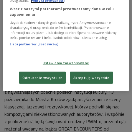
przeglądania.
Polityka prywatności
Wraz z naszymi partnerami przetwarzamy dane w celu
zapewnienia:
Użycie dokładnych danych geolokalizacyjnych. Aktywne skanowanie
charakterystyki urządzenia do celów identyfikacji. Przechowywanie
informacji na urządzeniu lub dostęp do nich. Spersonalizowane reklamy i
treści, pomiar reklam i treści, badnie odbiorców i ulepszanie usług.
Lista partnerów (dostawców)
Plakat wydarzenia
Foto: materiały prom.
Nie bez powodu koncert jubileuszowy odbędzie się w
Ustawienia zaawansowane
Krakowie – to tutaj w 1945 roku Tadeusz Ochlewski
zdecydował się otworzyć Polskie Wydawnictwo Muzyczne i
Odrzucenie wszystkich
Akceptuję wszystkie
dać początek jednej
z najważniejszych obecnie polskich instytucji kultury. 13
października do Miasta Królów zjadą artyści znani ze sceny
klasycznej, jazzowej i rozrywkowej, którzy pochylili się nad
kompozycjami niekwestionowanych autorytetów, i wspólnie
z publicznością będą świętować urodziny PWM-u, prezentując
materiał wydany na krążku GREAT ENCOUNTERS od