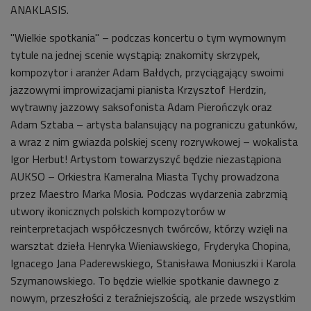
ANAKLASIS.
"Wielkie spotkania" – podczas koncertu o tym wymownym
tytule na jednej scenie wystąpią: znakomity skrzypek,
kompozytor i aranżer Adam Bałdych, przyciągający swoimi
jazzowymi improwizacjami pianista Krzysztof Herdzin,
wytrawny jazzowy saksofonista Adam Pierończyk oraz
Adam Sztaba – artysta balansujący na pograniczu gatunków,
a wraz z nim gwiazda polskiej sceny rozrywkowej – wokalista
Igor Herbut! Artystom towarzyszyć będzie niezastąpiona
AUKSO – Orkiestra Kameralna Miasta Tychy prowadzona
przez Maestro Marka Mosia. Podczas wydarzenia zabrzmią
utwory ikonicznych polskich kompozytorów w
reinterpretacjach współczesnych twórców, którzy wzięli na
warsztat dzieła Henryka Wieniawskiego, Fryderyka Chopina,
Ignacego Jana Paderewskiego, Stanisława Moniuszki i Karola
Szymanowskiego. To będzie wielkie spotkanie dawnego z
nowym, przeszłości z teraźniejszością, ale przede wszystkim