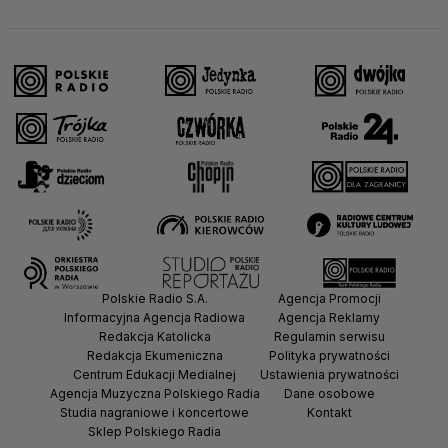
Polskie Radio S.A.
Agencja Promocji
Informacyjna Agencja Radiowa
Agencja Reklamy
Redakcja Katolicka
Regulamin serwisu
Redakcja Ekumeniczna
Polityka prywatności
Centrum Edukacji Medialnej
Ustawienia prywatności
Agencja Muzyczna Polskiego Radia
Dane osobowe
Studia nagraniowe i koncertowe
Kontakt
Sklep Polskiego Radia