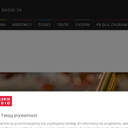
 RADIA SA
RKA
KIEROWCY
DZIECI
TEATR
CHOPIN
PR DLA ZAGRAN

 Twoją prywatność
artnerzy przechowujemy lub uzyskujemy dostęp do informacji na urządzeniu, taki