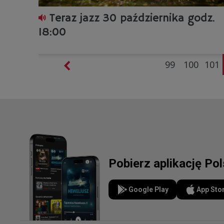
Teraz jazz 30 października godz.
18:00
99
100
101
Pobierz aplikację Po
Google Play
App Sto