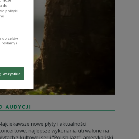
ik może
wa do
e polityki
ane
ia do celów
 reklamy i
ę wszystkie
O AUDYCJI
Najciekawsze nowe płyty i aktualności
koncertowe, najlepsze wykonania utrwalone na
płytach z kultowej serii "Polish Jazz", amerykański