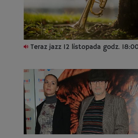
Teraz jazz 12 listopada godz. 18:0
ysław Psikuta
Andrzej Zielińs