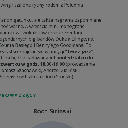
swing i szalone rytmy rodem z Południa.
Kanon gatunku, ale także nagrania zapomniane,
choć ważne. A wreszcie mini-monografie
pianistów i wokalistów oraz prezentacje
legendarnych big-bandów Duke’a Ellingtona,
Counta Basiego i Benny’ego Goodmana. To
wszystko znajdzie się w audycji "
Teraz jazz"
,
która będzie nadawana
od poniedziałku do
czwartku w godz. 18.00-19.00
(prowadzenie:
Tomasz Szachowski, Andrzej Zieliński,
Przemysław Psikuta i Roch Siciński).
PROWADZĄCY
Roch Siciński
P