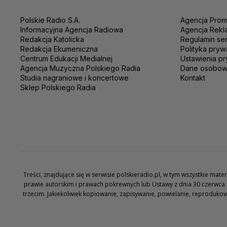
Polskie Radio S.A.
Agencja Prom
Informacyjna Agencja Radiowa
Agencja Rekl
Redakcja Katolicka
Regulamin se
Redakcja Ekumeniczna
Polityka pryw
Centrum Edukacji Medialnej
Ustawienia pr
Agencja Muzyczna Polskiego Radia
Dane osobo
Studia nagraniowe i koncertowe
Kontakt
Sklep Polskiego Radia
Treści, znajdujące się w serwisie polskieradio.pl, w tym wszystkie ma
prawie autorskim i prawach pokrewnych lub Ustawy z dnia 30 czerwca 
trzecim. Jakiekolwiek kopiowanie, zapisywanie, powielanie, reproduko