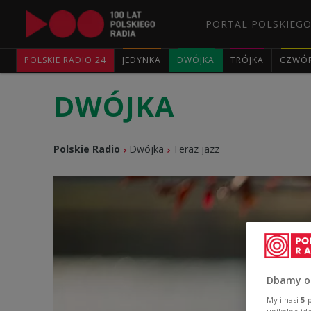
PORTAL POLSKIEGO
POLSKIE RADIO 24
JEDYNKA
DWÓJKA
TRÓJKA
CZWÓ
DWÓJKA
Polskie Radio
Dwójka
Teraz jazz
Dbamy o
My i nasi
5
p