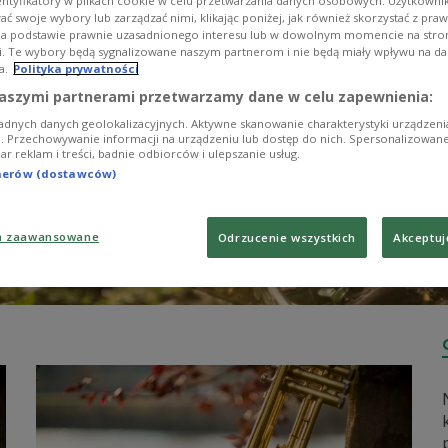
entyfikatory w plikach cookie w celu przetwarzania danych osobowych. Użytkown
ć swoje wybory lub zarządzać nimi, klikając poniżej, jak również skorzystać z pra
na podstawie prawnie uzasadnionego interesu lub w dowolnym momencie na stroni
i. Te wybory będą sygnalizowane naszym partnerom i nie będą miały wpływu na d
a.
Polityka prywatności
aszymi partnerami przetwarzamy dane w celu zapewnienia:
adnych danych geolokalizacyjnych. Aktywne skanowanie charakterystyki urządzen
ji. Przechowywanie informacji na urządzeniu lub dostęp do nich. Spersonalizowane
iar reklam i treści, badnie odbiorców i ulepszanie usług.
tnerów (dostawców)
a zaawansowane
Odrzucenie wszystkich
Akceptuj