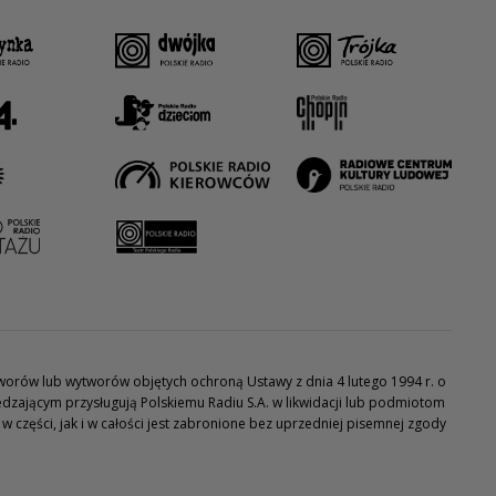
utworów lub wytworów objętych ochroną Ustawy z dnia 4 lutego 1994 r. o
dzającym przysługują Polskiemu Radiu S.A. w likwidacji lub podmiotom
części, jak i w całości jest zabronione bez uprzedniej pisemnej zgody