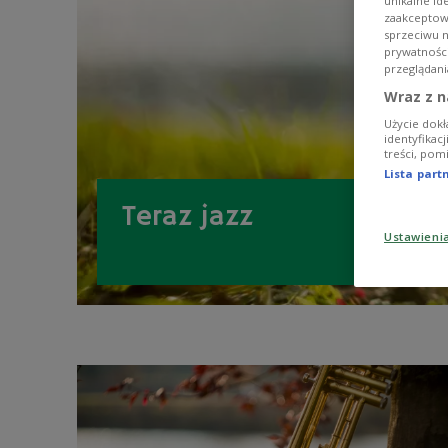
unikalne id
zaakceptowa
sprzeciwu 
prywatnośc
przeglądani
Wraz z n
Użycie dokł
identyfikac
treści, pom
Lista par
Teraz jazz
Ustawieni