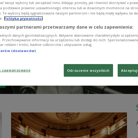
ć swoje wybory lub zarządzać nimi, klikając poniżej, jak również skorzystać z pra
na podstawie prawnie uzasadnionego interesu lub w dowolnym momencie na stroni
i. Te wybory będą sygnalizowane naszym partnerom i nie będą miały wpływu na d
a.
Polityka prywatności
aszymi partnerami przetwarzamy dane w celu zapewnienia:
adnych danych geolokalizacyjnych. Aktywne skanowanie charakterystyki urządzen
ji. Przechowywanie informacji na urządzeniu lub dostęp do nich. Spersonalizowane
iar reklam i treści, badnie odbiorców i ulepszanie usług.
tnerów (dostawców)
a zaawansowane
Odrzucenie wszystkich
Akceptuj