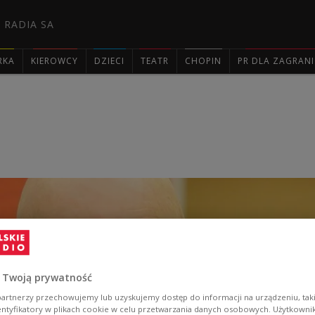
 RADIA SA
RKA
KIEROWCY
DZIECI
TEATR
CHOPIN
PR DLA ZAGRAN

 Twoją prywatność
artnerzy przechowujemy lub uzyskujemy dostęp do informacji na urządzeniu, taki
entyfikatory w plikach cookie w celu przetwarzania danych osobowych. Użytkown