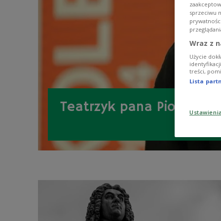
zaakceptowa
sprzeciwu 
prywatnośc
przeglądani
Wraz z n
Użycie dokł
identyfikac
treści, pom
Lista par
Teatrzyk pana Piotra
Ustawieni