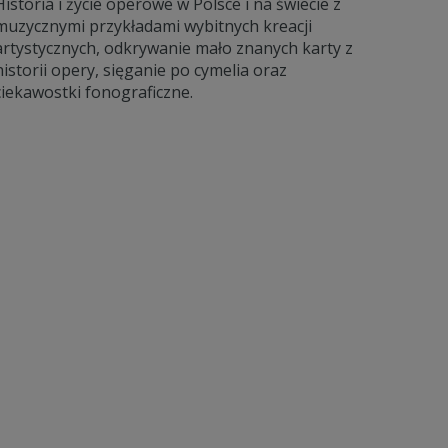
Historia i życie operowe w Polsce i na świecie z
muzycznymi przykładami wybitnych kreacji
artystycznych, odkrywanie mało znanych karty z
historii opery, sięganie po cymelia oraz
ciekawostki fonograficzne.