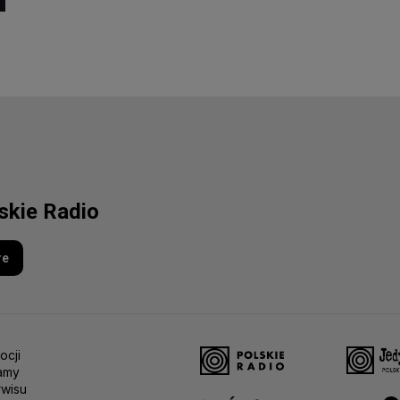
lskie Radio
re
ocji
amy
rwisu