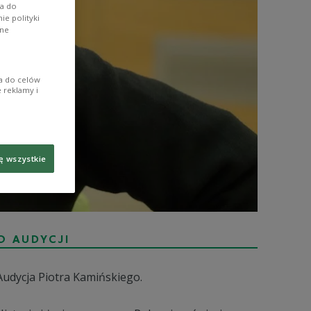
wa do
e polityki
ane
ia do celów
 reklamy i
ę wszystkie
O AUDYCJI
Audycja Piotra Kamińskiego.