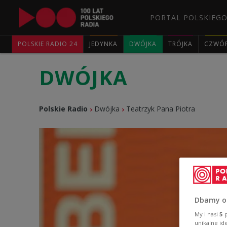
PORTAL POLSKIEGO
POLSKIE RADIO 24
JEDYNKA
DWÓJKA
TRÓJKA
CZWÓ
DWÓJKA
Polskie Radio
Dwójka
Teatrzyk Pana Piotra
Dbamy o
My i nasi
5
p
unikalne id