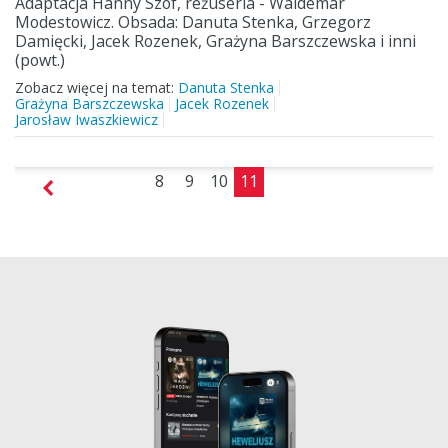
Adaptacja Hanny Szof, reżuseria - Waldemar
Modestowicz. Obsada: Danuta Stenka, Grzegorz
Damięcki, Jacek Rozenek, Grażyna Barszczewska i inni
(powt.)
Zobacz więcej na temat:
Danuta Stenka
Grażyna Barszczewska
Jacek Rozenek
Jarosław Iwaszkiewicz
8
9
10
11