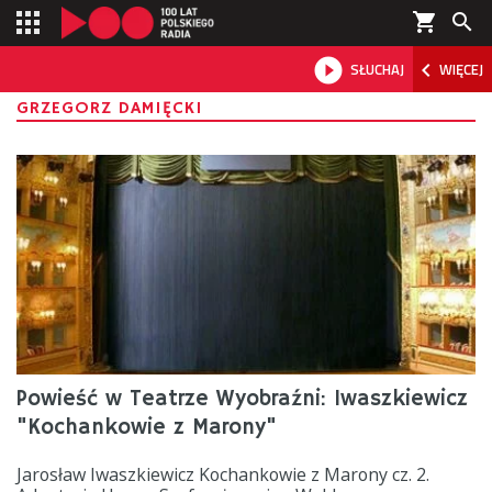
shopping_cart



SŁUCHAJ
WIĘCEJ

GRZEGORZ DAMIĘCKI
Powieść w Teatrze Wyobraźni: Iwaszkiewicz
"Kochankowie z Marony"
Jarosław Iwaszkiewicz Kochankowie z Marony cz. 2.