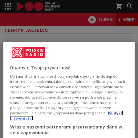
shopping_cart



SŁUCHAJ
WIĘCEJ

HENRYK JAGIEŁŁO
Dbamy o Twoją prywatność
My i nasi
5
partnerzy przechowujemy lub uzyskujemy dostęp do
informacji na urządzeniu, takich jak unikalne identyfikatory w plikach
cookie w celu przetwarzania danych osobowych. Użytkownik może
zaakceptować swoje wybory lub zarządzać nimi, klikając poniżej, jak
również skorzystać z prawa do sprzeciwu na podstawie prawnie
uzasadnionego interesu lub w dowolnym momencie na stronie
polityki prywatności. Te wybory będą sygnalizowane naszym
partnerom i nie będą miały wpływu na dane przeglądania.
Polityka
prywatności
Wraz z naszymi partnerami przetwarzamy dane w
Pobierz aplikację Polskie Radio
celu zapewnienia: