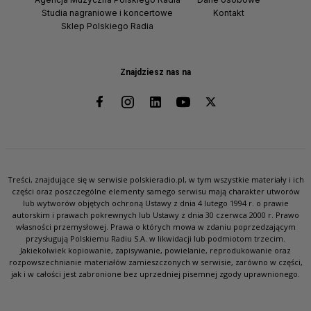
Studia nagraniowe i koncertowe
Kontakt
Sklep Polskiego Radia
Znajdziesz nas na
Treści, znajdujące się w serwisie polskieradio.pl, w tym wszystkie materiały i ich
części oraz poszczególne elementy samego serwisu mają charakter utworów
lub wytworów objętych ochroną Ustawy z dnia 4 lutego 1994 r. o prawie
autorskim i prawach pokrewnych lub Ustawy z dnia 30 czerwca 2000 r. Prawo
własności przemysłowej. Prawa o których mowa w zdaniu poprzedzającym
przysługują Polskiemu Radiu S.A. w likwidacji lub podmiotom trzecim.
Jakiekolwiek kopiowanie, zapisywanie, powielanie, reprodukowanie oraz
rozpowszechnianie materiałów zamieszczonych w serwisie, zarówno w części,
jak i w całości jest zabronione bez uprzedniej pisemnej zgody uprawnionego.