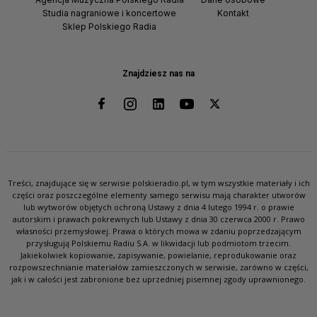
Studia nagraniowe i koncertowe
Kontakt
Sklep Polskiego Radia
Znajdziesz nas na
Treści, znajdujące się w serwisie polskieradio.pl, w tym wszystkie materiały i ich
części oraz poszczególne elementy samego serwisu mają charakter utworów
lub wytworów objętych ochroną Ustawy z dnia 4 lutego 1994 r. o prawie
autorskim i prawach pokrewnych lub Ustawy z dnia 30 czerwca 2000 r. Prawo
własności przemysłowej. Prawa o których mowa w zdaniu poprzedzającym
przysługują Polskiemu Radiu S.A. w likwidacji lub podmiotom trzecim.
Jakiekolwiek kopiowanie, zapisywanie, powielanie, reprodukowanie oraz
rozpowszechnianie materiałów zamieszczonych w serwisie, zarówno w części,
jak i w całości jest zabronione bez uprzedniej pisemnej zgody uprawnionego.