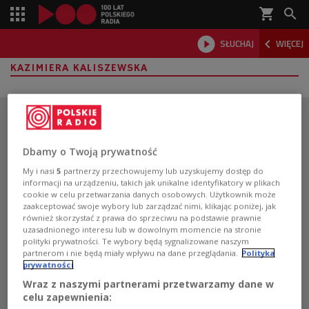
shopping_cart



SŁUCHAJ
WIĘCEJ

KAZIMIERA KALISZEWSKA
Dbamy o Twoją prywatność
My i nasi
5
partnerzy przechowujemy lub uzyskujemy dostęp do
informacji na urządzeniu, takich jak unikalne identyfikatory w plikach
cookie w celu przetwarzania danych osobowych. Użytkownik może
zaakceptować swoje wybory lub zarządzać nimi, klikając poniżej, jak
również skorzystać z prawa do sprzeciwu na podstawie prawnie
uzasadnionego interesu lub w dowolnym momencie na stronie
polityki prywatności. Te wybory będą sygnalizowane naszym
partnerom i nie będą miały wpływu na dane przeglądania.
Polityka
prywatności
Wraz z naszymi partnerami przetwarzamy dane w
Pobierz aplikację Polskie Radio
celu zapewnienia: