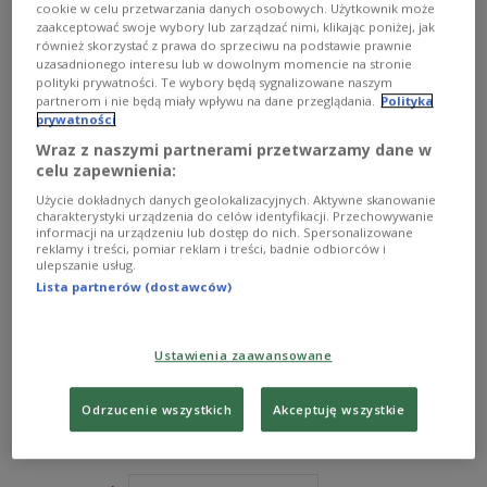
cookie w celu przetwarzania danych osobowych. Użytkownik może
zaakceptować swoje wybory lub zarządzać nimi, klikając poniżej, jak
również skorzystać z prawa do sprzeciwu na podstawie prawnie
uzasadnionego interesu lub w dowolnym momencie na stronie
polityki prywatności. Te wybory będą sygnalizowane naszym
partnerom i nie będą miały wpływu na dane przeglądania.
Polityka
prywatności
Wraz z naszymi partnerami przetwarzamy dane w
celu zapewnienia:
Użycie dokładnych danych geolokalizacyjnych. Aktywne skanowanie
charakterystyki urządzenia do celów identyfikacji. Przechowywanie
informacji na urządzeniu lub dostęp do nich. Spersonalizowane
reklamy i treści, pomiar reklam i treści, badnie odbiorców i
Z wykształcenia jestem pedagogiem. Marzenie o pracy
ulepszanie usług.
w radiu spełniam od kilku lat. Polskie Radio
Lista partnerów (dostawców)
Dzieciom jest dla mnie kolejnym etapem w realizacji
tej pasji.
Ustawienia zaawansowane
Jestem wielbicielką Muminków, Niedoparków, Marka
Piegusa i Ani z Zielonego Wzgórza.​
Odrzucenie wszystkich
Akceptuję wszystkie
NAPISZ DO MNIE