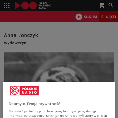
shopping_cart



SŁUCHAJ
WIĘCEJ

Anna Jonczyk
Wydawczyni
Dbamy o Twoją prywatność
My i nasi
5
partnerzy przechowujemy lub uzyskujemy dostęp do
informacji na urządzeniu, takich jak unikalne identyfikatory w plikach