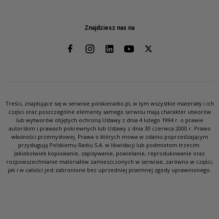
Znajdziesz nas na
Treści, znajdujące się w serwisie polskieradio.pl, w tym wszystkie materiały i ich
części oraz poszczególne elementy samego serwisu mają charakter utworów
lub wytworów objętych ochroną Ustawy z dnia 4 lutego 1994 r. o prawie
autorskim i prawach pokrewnych lub Ustawy z dnia 30 czerwca 2000 r. Prawo
własności przemysłowej. Prawa o których mowa w zdaniu poprzedzającym
przysługują Polskiemu Radiu S.A. w likwidacji lub podmiotom trzecim.
Jakiekolwiek kopiowanie, zapisywanie, powielanie, reprodukowanie oraz
rozpowszechnianie materiałów zamieszczonych w serwisie, zarówno w części,
jak i w całości jest zabronione bez uprzedniej pisemnej zgody uprawnionego.