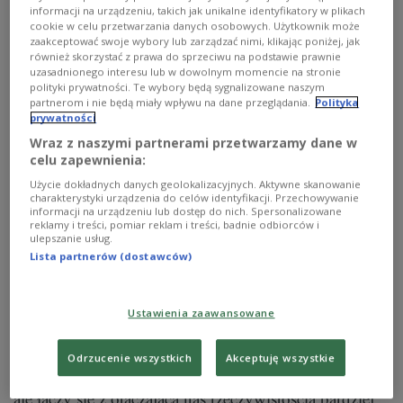
informacji na urządzeniu, takich jak unikalne identyfikatory w plikach
cookie w celu przetwarzania danych osobowych. Użytkownik może
zaakceptować swoje wybory lub zarządzać nimi, klikając poniżej, jak
również skorzystać z prawa do sprzeciwu na podstawie prawnie
uzasadnionego interesu lub w dowolnym momencie na stronie
polityki prywatności. Te wybory będą sygnalizowane naszym
partnerom i nie będą miały wpływu na dane przeglądania.
Polityka
prywatności
Wraz z naszymi partnerami przetwarzamy dane w
celu zapewnienia:
Użycie dokładnych danych geolokalizacyjnych. Aktywne skanowanie
charakterystyki urządzenia do celów identyfikacji. Przechowywanie
W pierwszych klasach szkoły podstawowej byłem
informacji na urządzeniu lub dostęp do nich. Spersonalizowane
jazzowym purystą, ale na szczęście ten okres mam już
reklamy i treści, pomiar reklam i treści, badnie odbiorców i
ulepszanie usług.
za sobą...
Lista partnerów (dostawców)
Dzieciństwo upłynęło mi przy dźwiękach Milesa
Davisa, Art Ensemble of Chicago oraz Wiaczesława
Ustawienia zaawansowane
Ganielina. Opowiadam o muzyce w Polskim Radiu,
piszę (nie tylko o muzyce), gdzie tylko się da. Sam
redaguje pismo "Fragile", w którym usiłuję
Odrzucenie wszystkich
Akceptuję wszystkie
przekonywać, że muzyka nie jest "światem osobnym",
ale łączy się z otaczającą nas rzeczywistością bardziej,